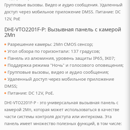
ссуары
Групповые вызовы. Видео и аудио сообщения. Удаленный
доступ через мобильное приложение DMSS. Питание: DC
театры, звуковые
ары
12V, PoE
DHI-VTO2201F-P: Вызывная панель с камерой
тели
2Мп
Разрешение камеры: 2Мп CMOS сенсор;
Угол обзора по горизонтали: 137 градусов;
 батарейки
Панель из алюминия, уровень защиты IP65, IK07;
Поддержка режима "Ночь" и голосового оповещения;
Групповые вызовы, видео и аудио сообщения;
Удаленный доступ через мобильное приложение
DMSS;
Питание: DC 12V, PoE.
DHI-VTO2201F-P - это универсальная вызывная панель с
ОТДЫХА И ПИКНИКА
камерой 2Мп, которая может использоваться в качестве
части системы контроля доступа или интеркома. Эта
ладушки и аксессуары
панель имеет множество полезных функций, в том числе: