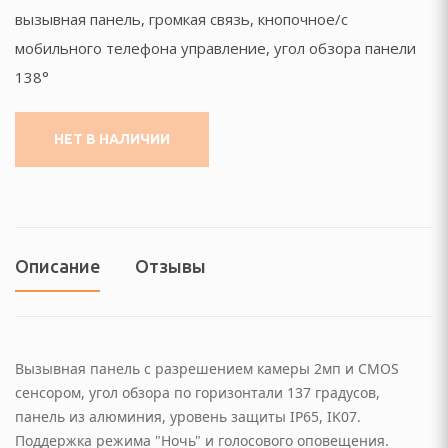
еостанции
вызывная панель, громкая связь, кнопочное/с
мобильного телефона управление, угол обзора панели
огрейные печи и
138°
ы
НЕТ В НАЛИЧИИ
ы
И ФОТО ТЕХНИКА
Описание
Отзывы
ые (Эфирные, IpTV и
изионные и аксессуары
Вызывная панель с разрешением камеры 2мп и CMOS
сенсором, угол обзора по горизонтали 137 градусов,
VD плееры и мониторы
панель из алюминия, уровень защиты IP65, IK07.
Поддержка режима "Ночь" и голосового оповещения.