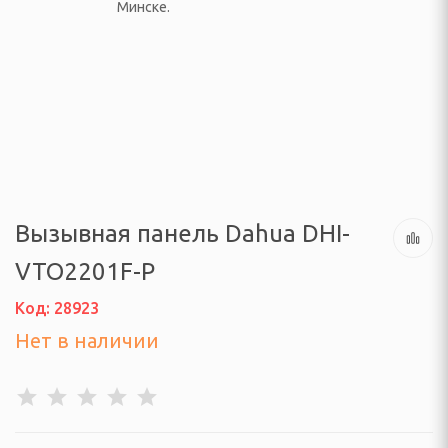
ачелям
АЯ ТЕХНИКА
 климатические
ли
Вызывная панель Dahua DHI-
осушители и очистители
VTO2201F-P
адиффузоры
Код: 28923
 тепловентиляторы,
и
Нет в наличии
уары
барометры