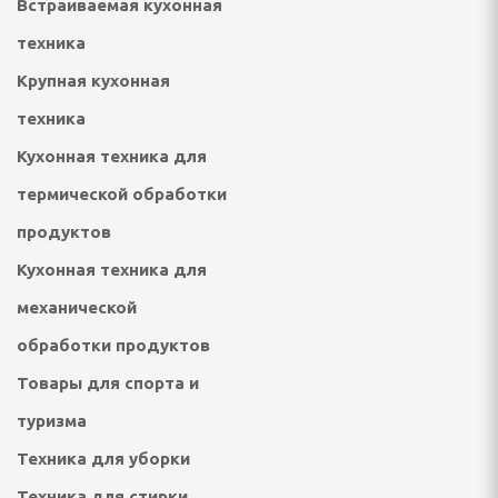
Встраиваемая кухонная
техника
ультикухни и
Крупная кухонная
роварки, соковарки
техника
Кухонная техника для
вощей и фруктов
термической обработки
риготовления сахарной
, мороженого, попкорна
продуктов
Кухонная техника для
механической
 и газовые шашлычницы
обработки продуктов
мастеры, контейнеры
Товары для спорта и
туризма
Техника для уборки
улеры
Техника для стирки,