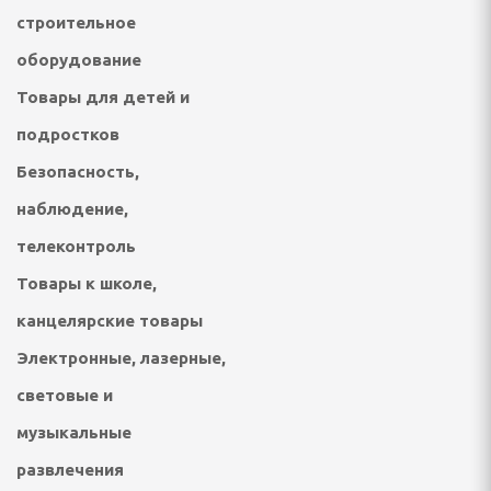
вентарь
строительное
 стойки, щиты и сетки
оборудование
Товары для детей и
бокса и единоборств
подростков
говелы и аксессуары
Безопасность,
вые, скейтборды,
наблюдение,
телеконтроль
суары
Товары к школе,
 сноубординг
канцелярские товары
бы
Электронные, лазерные,
световые и
ннис, бадминтон
музыкальные
длежности
развлечения