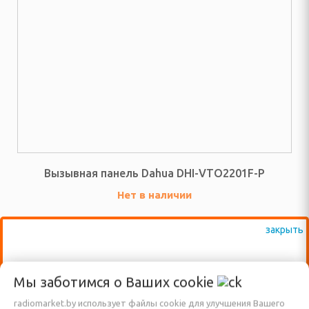
 посудомоечные машины
ННАЯ ТЕХНИКА
и морозильники
рические и
ные плиты
е машины
Вызывная панель Dahua DHI-VTO2201F-P
жные вентиляторы
Нет в наличии
ХНИКА ДЛЯ
 ОБРАБОТКИ
ВАЖНО: КРОМЕ ВЫСТАВЛЕННЫХ НА
Мы заботимся о Ваших
cookie
фемашины, турки
САЙТЕ ТОВАРОВ, ДОСТУПНО К
radiomarket.by использует файлы cookie для улучшения Вашего