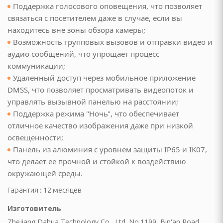
Поддержка голосового оповещения, что позволяет
инадлежности
связаться с посетителем даже в случае, если вы
находитесь вне зоны обзора камеры;
ые комплексы и качели
Возможность групповых вызовов и отправки видео и
адлежности
аудио сообщений, что упрощает процесс
коммуникации;
суары
Удаленный доступ через мобильное приложение
DMSS, что позволяет просматривать видеопоток и
екю-грили
управлять вызывной панелью на расстоянии;
Поддержка режима "Ночь", что обеспечивает
сла-коконы
отличное качество изображения даже при низкой
освещенности;
ные зонты и аксессуары
Панель из алюминия с уровнем защиты IP65 и IK07,
что делает ее прочной и стойкой к воздействию
садовые, торговые,
окружающей среды.
Гарантия : 12 месяцев
а и подушки для
Изготовитель
овные снасти
Zhejiang Dahua Technology Co., Ltd. No.1199, Bin'an Road,