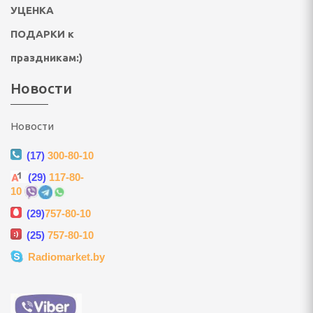
ки
УЦЕНКА
ПОДАРКИ к
 посуда
праздникам:)
ные и городские, сумки
Новости
и, гири
Новости
лексы, турники
(17)
300-80-10
андеры
(29)
117-80-
 аквааэробики
10
(29)
757-80-10
тивных игр
(25)
757-80-10
ретягивания
Radiomarket.by