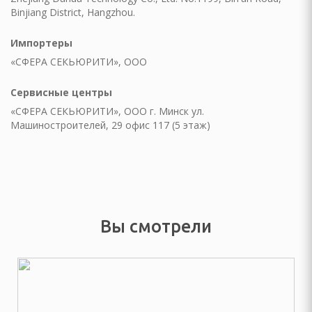
Binjiang District, Hangzhou.
Импортеры
«СФЕРА СЕКЬЮРИТИ», ООО
елом
Сервисные центры
дыха
«СФЕРА СЕКЬЮРИТИ», ООО г. Минск ул.
Машиностроителей, 29 офис 117 (5 этаж)
ни и ванны
ма и дачи
я гаджетов
Я КУХОННАЯ ТЕХНИКА
Вы смотрели
ли
ы