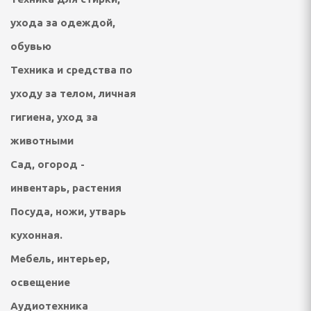
онтан
ухода за одеждой,
обувью
я для упаковки
Техника и средства по
ХНИКА ДЛЯ
уходу за телом, личная
Й ОБРАБОТКИ
гигиена, уход за
животными
айны, овощерезки
Сад, огород -
ельчители,
инвентарь, растения
ы
Посуда, ножи, утварь
кухонная.
Мебель, интерьер,
освещение
Аудиотехника