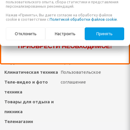
ПРОДАЖЕ ЕЩЁ МНОГО ДРУГИХ
пользовательского опыта, сбора статистики и представления
персонализированных рекомендаций.
НАИМЕНОВАНИЙ, КОТОРЫЕ ПОКА ЕЩЁ
Нажав «Принять», Вы даете согласие на обработку файлов
отейники электрические
НЕ ВНЕСЕНЫ В НАШ КАТАЛОГ!
cookie в соответствии с
Политикой обработки файлов cookie
.
ЗВОНИТЕ ПО НАШИМ ТЕЛЕФОНАМ, ИЛИ
е печи
Отклонить
Настроить
Принять
Каталог
Статьи
ПИШИТЕ В ЧАТ И МЫ ПОМОЖЕМ ВАМ
настольные плиты,
ПРИОБРЕСТИ НЕОБХОДИМОЕ!
РЕКОМЕНДУЕМ!
Договор публичной
опоты, самовары
САДОВЫЕ КАЧЕЛИ
оферты
Климатическая техника
Пользовательское
кружки, ланч - боксы
Теле-видео и фото
соглашение
ичницы, ростеры,
техника
Товары для отдыха и
пикника
Телемагазин
решницы, кексницы