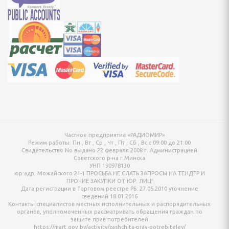
жетов
ндинавской ходьбы
ые
ровочные и
балки
Частное предприятие «РАДИОМИР»
Режим работы:
Пн , Вт , Ср , Чт , Пт , Сб , Вс c 09:00 до 21:00
Свидетельство No выдано 22 февраля 2008 г. Администрацией
Советского р-на г.Минска
УНП 190978130
юр.адр. Можайского 21-1 ПРОСЬБА НЕ СЛАТЬ ЗАПРОСЫ НА ТЕНДЕР И
ПРОЧИЕ ЗАКУПКИ ОТ ЮР. ЛИЦ!
Дата регистрации в Торговом реестре РБ: 27.05.2010 уточнение
сведений 18.01.2016
Контакты специалистов местных исполнительных и распорядительных
 подсумки, пояса
органов, уполномоченных рассматривать обращения граждан по
защите прав потребителей
https://mart.gov.by/activity/zashchita-prav-potrebiteley/