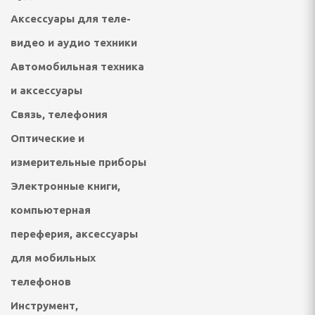
ки
Аксессуары для теле-
, безмены
видео и аудио техники
Автомобильная техника
и аксессуары
ные
Связь, телефония
пищевых отходов
Оптические и
СПОРТА И ТУРИЗМА
измерительные приборы
Электронные книги,
компьютерная
ические, тенты, шатры
переферия, аксессуары
несс браслеты
для мобильных
телефонов
лежности
Инструмент,