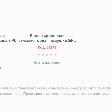
ная
Балансировочная
шка SiPL
сенсомоторная подушка SiPL
Код: 58248
Нет в наличии
и
описании товара нет указания на гарантийный срок, изготовител
лонки слева. (Преимущество имеет информация в описании товара