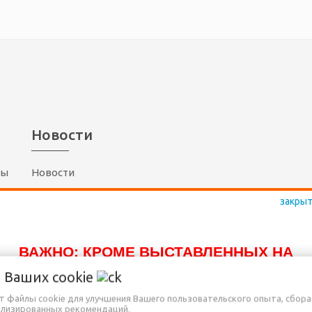
Новости
ты
Новости
шение
(17)
300-80-10
(29)
117-80-10
ВАЖНО: КРОМЕ ВЫСТАВЛЕННЫХ НА
(29)
757-80-10
САЙТЕ ТОВАРОВ, ДОСТУПНО К ПРОДАЖЕ
о Ваших
cookie
(25)
757-80-10
ЕЩЁ МНОГО ДРУГИХ НАИМЕНОВАНИЙ,
ет файлы cookie для улучшения Вашего пользовательского опыта, сбора
Radiomarket.by
ализированных рекомендаций.