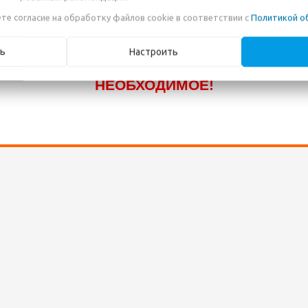
КОТОРЫЕ ПОКА ЕЩЁ НЕ ВНЕСЕНЫ В НА
те согласие на обработку файлов cookie в соответствии с
Политикой о
КАТАЛОГ! ЗВОНИТЕ ПО НАШИМ
ТЕЛЕФОНАМ, ИЛИ ПИШИТЕ В ЧАТ И МЫ
ь
Настроить
ПОМОЖЕМ ВАМ ПРИОБРЕСТИ
НЕОБХОДИМОЕ!