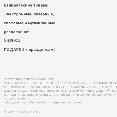
канцелярские товары
Электронные, лазерные,
световые и музыкальные
развлечения
УЦЕНКА
ПОДАРКИ к праздникам:)
Частное предприятие «РАДИОМИР»
Режим работы:
Пн , Вт , Ср , Чт , Пт , Сб , Вс c 09:00 до 21:00
Свидетельство N
УНП 190978130
юр.адр. Можайского 21-1 ПРОСЬБА НЕ СЛАТЬ ЗАПРОСЫ НА 
Дата регистрации в Торговом реестре РБ: 27.05.2010 уточнение сведений 18.01
Контакты специалистов местных исполнительных и распорядительных орган
потребителей
https://mart.gov.by/activity/zashchita-prav-potrebiteley/
Настройка файлов cookie