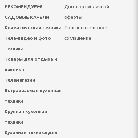
ЛЯ ТЕЛЕ-ВИДЕО И
РЕКОМЕНДУЕМ!
Договор публичной
КИ
САДОВЫЕ КАЧЕЛИ
оферты
я телевизоров, аудио и
Климатическая техника
Пользовательское
и СВЧ печей
Теле-видео и фото
соглашение
жи для теле и аудио и
уры
техника
Товары для отдыха и
е шнуры, переходники
пикника
.ч. с сетевыми
Телемагазин
Встраиваемая кухонная
АЯ ТЕХНИКА И
техника
Крупная кухонная
техника
локресла детские и
Кухонная техника для