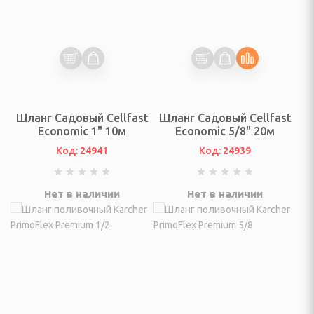
адовой технике
ративные, ограды для
, аква-фермы,
Шланг Садовый Cellfast
Шланг Садовый Cellfast
Economic 1" 10м
Economic 5/8" 20м
Код: 24941
Код: 24939
жницы аккумуляторные
верные, боковые панели
Нет в наличии
Нет в наличии
 садовые
елевые