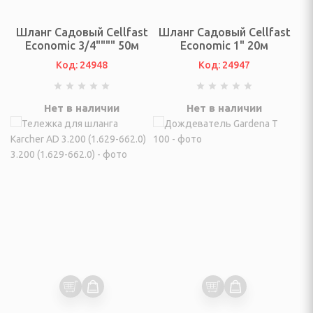
жетов
Шланг Садовый Cellfast
Шланг Садовый Cellfast
ндинавской ходьбы
Economic 3/4"""" 50м
Economic 1" 20м
ые
Код: 24948
Код: 24947
ровочные и
Нет в наличии
Нет в наличии
балки
 подсумки, пояса