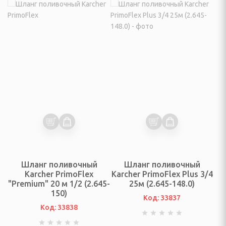
анайзеры для украшений
нат, прихожей
шевых кабин
и
ары
Шланг поливочный
Шланг поливочный
Karcher PrimoFlex
Karcher PrimoFlex Plus 3/4
рный
"Premium" 20 м 1/2 (2.645-
25м (2.645-148.0)
150)
ухов
Код: 33837
Код: 33838