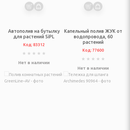
ивки и выпрямления
шуары
Автополив на бутылку
Капельный полив ЖУК от
для растений SiPL
водопровода, 60
е накидки, фартуки
растений
Код: 83312
Код: 77600
трижки волос,
Нет в наличии
Нет в наличии
стрижки животных
ения для животных
 педикюрные наборы