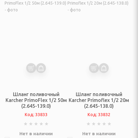
ы для отдыха на
ухе
ы, пуфики
кты мебели
, табуреты
есла
ченические
ь (матрасы, кровати,
)
Шланг поливочный
Шланг поливочный
Karcher PrimoFlex 1/2 50м
Karcher Primoflex 1/2 20м
(2.645-139.0)
(2.645-138.0)
Код: 33833
Код: 33832
полки для обуви, шкафы
ссуары
Нет в наличии
Нет в наличии