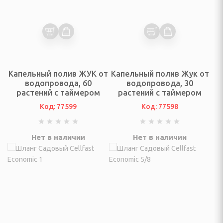
, триммеры, аэраторы
мотоблоки и аксессуары
адовые растения
ки, аксессуары
Капельный полив ЖУК от
Капельный полив Жук от
водопровода, 60
водопровода, 30
родный инструмент
растений с таймером
растений с таймером
Код: 77599
Код: 77598
 по борьбе с
вотными и насекомыми
Нет в наличии
Нет в наличии
ная сетка
уалеты, баки для душа
я для полива растений
, воронка