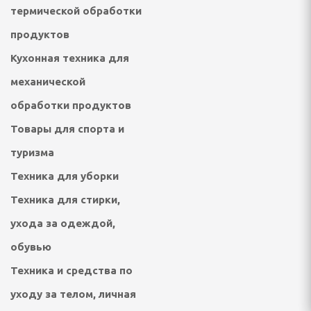
термической обработки
е органайзеры
продуктов
 холодильники,
ры, аккумуляторы
Кухонная техника для
механической
ы
обработки продуктов
уферы, усилители
Товары для спорта и
туризма
е пылесосы
Техника для уборки
аторы
Техника для стирки,
о вида, парковочные
ухода за одеждой,
обувью
Техника и средства по
ы
уходу за телом, личная