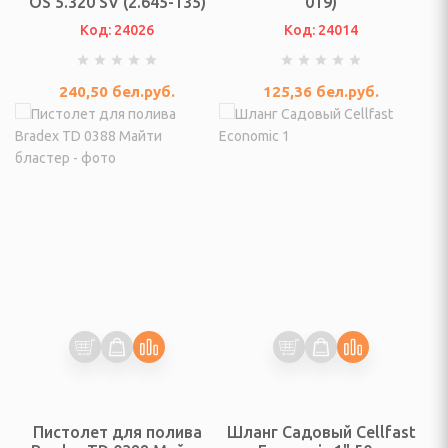
OS 5.320 SV (2.645-135)
019)
Код: 24026
Код: 24014
отейники электрические
240,50
бел.руб.
125,36
бел.руб.
е печи
настольные плиты,
опоты, самовары
кружки, ланч - боксы
ичницы, ростеры,
Пистолет для полива
Шланг Садовый Cellfast
решницы, кексницы