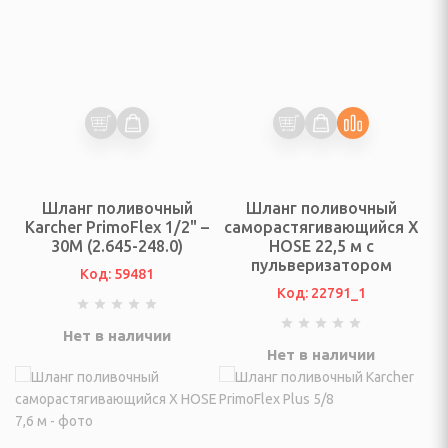
да
ы кухонные, походные
ых принадлежностей
и для специй и соусов
Шланг поливочный
Шланг поливочный
Karcher PrimoFlex 1/2" –
саморастягивающийся X
специй, чеснока
30М (2.645-248.0)
HOSE 22,5 м с
пульверизатором
Код: 59481
езки, овощечистки
Код: 22791_1
 заточки ножей,
Нет в наличии
Нет в наличии