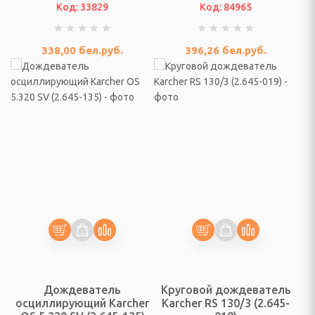
 посудомоечные машины
Код: 33829
Код: 84965
ННАЯ ТЕХНИКА
338,00
бел.руб.
396,26
бел.руб.
и морозильники
рические и
ные плиты
е машины
жные вентиляторы
ХНИКА ДЛЯ
 ОБРАБОТКИ
Дождеватель
Круговой дождеватель
фемашины, турки
осциллирующий Karcher
Karcher RS 130/3 (2.645-