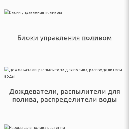
еостанции
огрейные печи и
ы
Блоки управления поливом
ы
И ФОТО ТЕХНИКА
ые (Эфирные, IpTV и
Дождеватели, распылители для
полива, распределители воды
изионные и аксессуары
VD плееры и мониторы