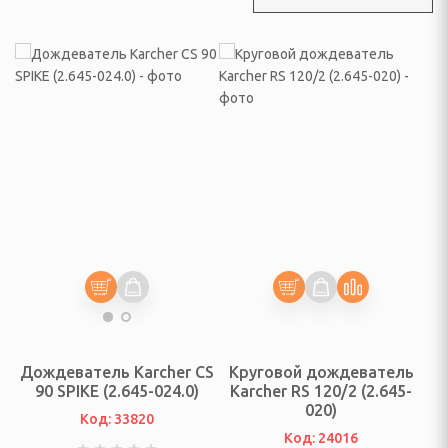
инадлежности
ые комплексы и качели
адлежности
суары
екю-грили
сла-коконы
ные зонты и аксессуары
садовые, торговые,
Дождеватель Karcher CS
Круговой дождеватель
а и подушки для
90 SPIKE (2.645-024.0)
Karcher RS 120/2 (2.645-
020)
Код: 33820
Код: 24016
овные снасти