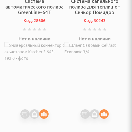
Система
Система капельного
автоматического полива
полива для теплиц от
онтан
GreenLine–64T
Синьор Помидор
Код: 28606
Код: 30243
я для упаковки
Нет в наличии
Нет в наличии
ХНИКА ДЛЯ
Й ОБРАБОТКИ
айны, овощерезки
ельчители,
ы