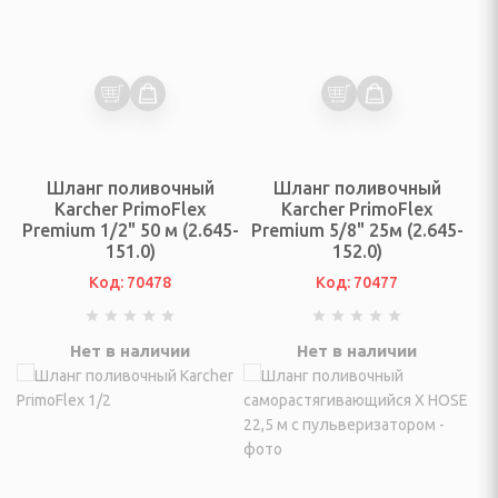
и
льчители
Шланг поливочный
Шланг поливочный
Karcher PrimoFlex
Karcher PrimoFlex
Premium 1/2" 50 м (2.645-
Premium 5/8" 25м (2.645-
, УТВАРЬ КУХОННАЯ.
151.0)
152.0)
Код: 70478
Код: 70477
оры кастрюль
мы для выпечки,
Нет в наличии
Нет в наличии
ротивня
тейники, жароварки
я хранения сыпучих и
тов