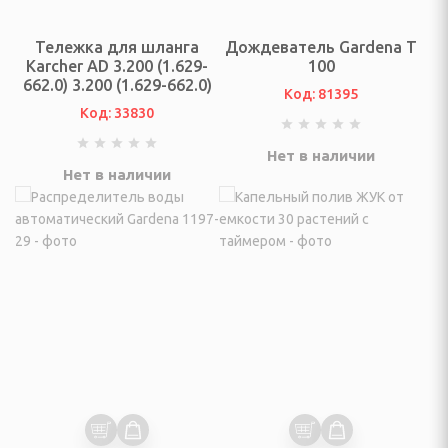
и аксессуары
Тележка для шланга
Дождеватель Gardena T
Гироциклы)
Karcher AD 3.200 (1.629-
100
662.0) 3.200 (1.629-662.0)
Код: 81395
ые подушки
Код: 33830
ивные
Нет в наличии
Нет в наличии
тические
 УБОРКИ
ктровеники и
и, паровые швабры,
ели