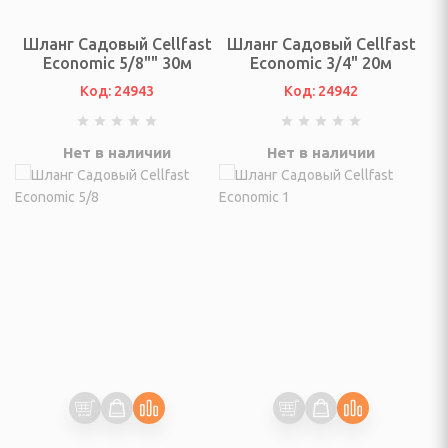
вентарь
Шланг Садовый Cellfast
Шланг Садовый Cellfast
 стойки, щиты и сетки
Economic 5/8"" 30м
Economic 3/4" 20м
Код: 24943
Код: 24942
бокса и единоборств
говелы и аксессуары
Нет в наличии
Нет в наличии
вые, скейтборды,
суары
 сноубординг
бы
ннис, бадминтон
длежности