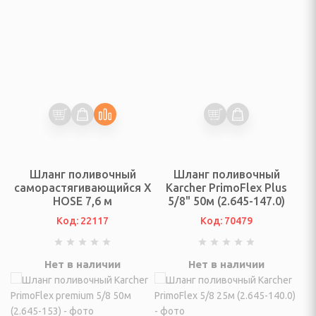
осуды
тавки
иготовления суши,
ы
чные, коврики для
Шланг поливочный
Шланг поливочный
саморастягивающийся X
Karcher PrimoFlex Plus
 (Наборы сомелье),
HOSE 7,6 м
5/8" 50м (2.645-147.0)
, подставки для
Код: 22117
Код: 70479
ых приборов
Нет в наличии
Нет в наличии
ля пищи
ерские, лопатки для