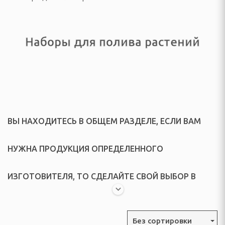
ссуары
театры, звуковые
ары
Наборы для полива растений
тели
 батарейки
ВЫ НАХОДИТЕСЬ В ОБЩЕМ РАЗДЕЛЕ, ЕСЛИ ВАМ
НУЖНА ПРОДУКЦИЯ ОПРЕДЕЛЕННОГО
ИЗГОТОВИТЕЛЯ, ТО СДЕЛАЙТЕ СВОЙ ВЫБОР В
ОТДЫХА И ПИКНИКА
"ВСПЛЫВАЮЩЕМ" МЕНЮ.
ладушки и аксессуары
Без сортировки