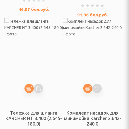
46,07
бел.руб.
91,96
бел.руб.
елом
дыха
ни и ванны
ма и дачи
я гаджетов
Я КУХОННАЯ ТЕХНИКА
ли
Тележка для шланга
Комплект насадок для
KARCHER HT 3.400 (2.645-
минимойки Karcher 2.642-
ы
180.0)
240.0