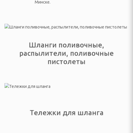
ачелям
АЯ ТЕХНИКА
 климатические
Шланги поливочные,
распылители, поливочные
пистолеты
ли
осушители и очистители
адиффузоры
 тепловентиляторы,
и
уары
Тележки для шланга
барометры