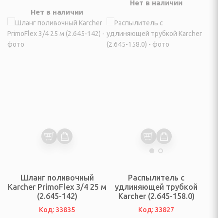
Нет в наличии
Нет в наличии
и
аны
ки, тюль и аксессуары
отенец
ы
ессуары для смесителей
Шланг поливочный
Распылитель с
Karcher PrimoFlex 3/4 25 м
удлиняющей трубкой
(2.645-142)
Karcher (2.645-158.0)
КА
Код: 33835
Код: 33827