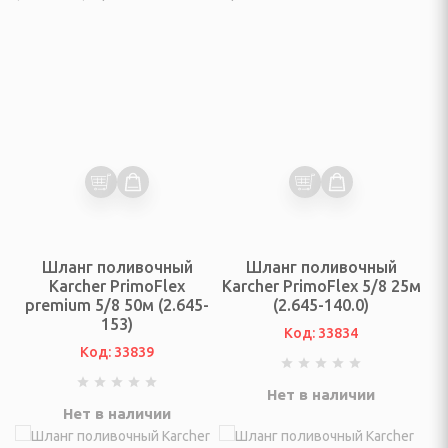
евого льда
и
Шланг поливочный
Шланг поливочный
Karcher PrimoFlex
Karcher PrimoFlex 5/8 25м
premium 5/8 50м (2.645-
(2.645-140.0)
выпечки
153)
Код: 33834
Код: 33839
РЬЕР, ОСВЕЩЕНИЕ
Нет в наличии
фы
Нет в наличии