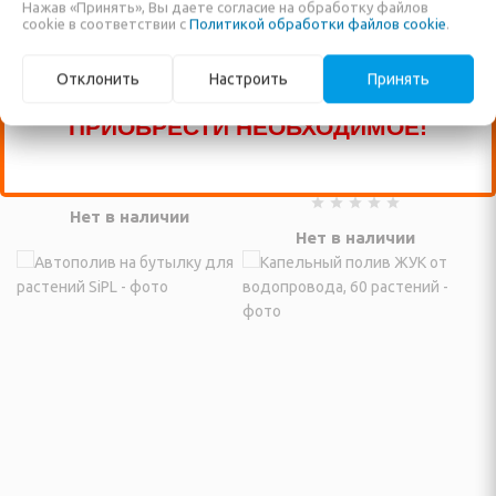
Нажав «Принять», Вы даете согласие на обработку файлов
еты для одежды
НЕ ВНЕСЕНЫ В НАШ КАТАЛОГ!
cookie в соответствии с
Политикой обработки файлов cookie
.
ЗВОНИТЕ ПО НАШИМ ТЕЛЕФОНАМ, ИЛИ
столеты, дыроколы для
Отклонить
Настроить
Принять
ПИШИТЕ В ЧАТ И МЫ ПОМОЖЕМ ВАМ
Насадка на бутылку для
Автополив на бутылку
полива SiPL Зелёная
для растений с
ЕДСТВА ПО УХОДУ ЗА
ПРИОБРЕСТИ НЕОБХОДИМОЕ!
подставкой SiPL
Я ГИГИЕНА, УХОД ЗА
Код: 83311
Код: 83314
Нет в наличии
Нет в наличии
ы
ётки
е ванночки для ног
е белье, одежда для