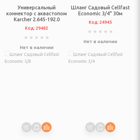
ки
Универсальный
Шланг Садовый Cellfast
коннектор с аквастопом
Economic 3/4" 30м
, безмены
Karcher 2.645-192.0
Код: 24945
Код: 29482
Нет в наличии
ные
Нет в наличии
пищевых отходов
СПОРТА И ТУРИЗМА
ические, тенты, шатры
несс браслеты
лежности