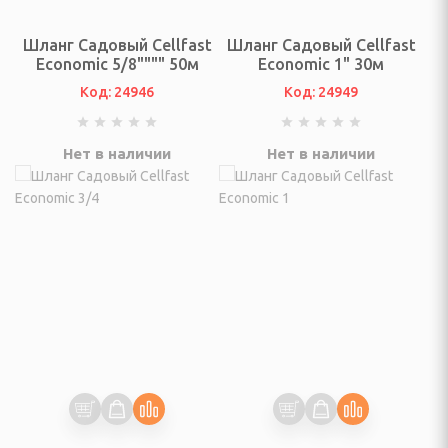
ки
Шланг Садовый Cellfast
Шланг Садовый Cellfast
 посуда
Economic 5/8"""" 50м
Economic 1" 30м
Код: 24946
Код: 24949
ные и городские, сумки
и, гири
Нет в наличии
Нет в наличии
лексы, турники
андеры
 аквааэробики
тивных игр
ретягивания