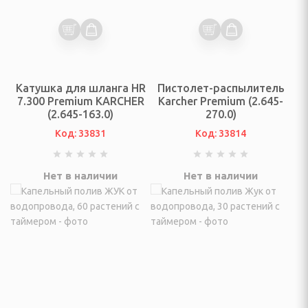
да и обувь
ры
Катушка для шланга HR
Пистолет-распылитель
7.300 Premium KARCHER
Karcher Premium (2.645-
(2.645-163.0)
270.0)
Код: 33831
Код: 33814
омашних животных
ления угрей
Нет в наличии
Нет в наличии
и на глаза
тных
- ИНВЕНТАРЬ,