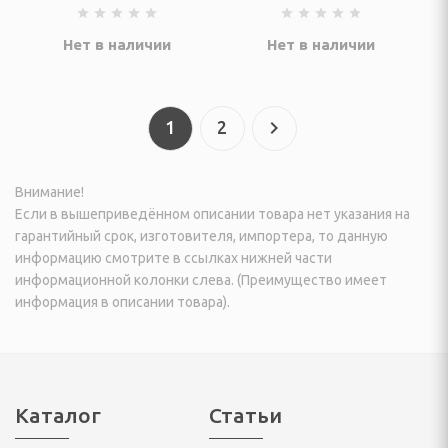
кустические системы
Нет в наличии
Нет в наличии
ентры, микро и
1
2
и, радиочасы,
часы
Внимание!
еры
Если в вышеприведённом описании товара нет указания на
гарантийный срок, изготовителя, импортера, то данную
информацию смотрите в ссылках нижней части
информационной колонки слева. (Преимущество имеет
информация в описании товара).
оговорители, мегафоны
Каталог
Статьи
игрыватели