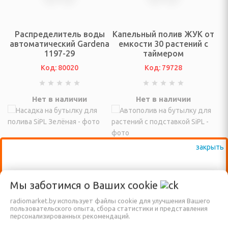
о давления
 аксессуары
Распределитель воды
Капельный полив ЖУК от
автоматический Gardena
емкости 30 растений с
СТИРКИ, УХОДА ЗА
1197-29
таймером
БУВЬЮ
Код: 80020
Код: 79728
ушильные машины и
Нет в наличии
Нет в наличии
ватели
ки, сушилки для белья
ы, наборы для шитья
ВАЖНО: КРОМЕ ВЫСТАВЛЕННЫХ НА
даления катышков
Мы заботимся о Ваших
cookie
 ткани)
САЙТЕ ТОВАРОВ, ДОСТУПНО К
radiomarket.by использует файлы cookie для улучшения Вашего
ПРОДАЖЕ ЕЩЁ МНОГО ДРУГИХ
пользовательского опыта, сбора статистики и представления
буви
персонализированных рекомендаций.
НАИМЕНОВАНИЙ, КОТОРЫЕ ПОКА ЕЩЁ