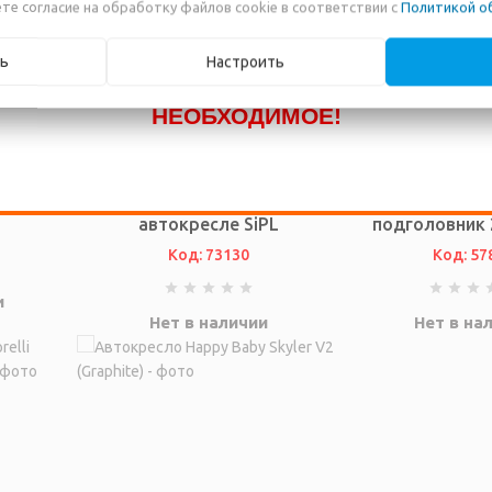
те согласие на обработку файлов cookie в соответствии с
Политикой о
КАТАЛОГ! ЗВОНИТЕ ПО НАШИМ
ТЕЛЕФОНАМ, ИЛИ ПИШИТЕ В ЧАТ И МЫ
ь
Настроить
ПОМОЖЕМ ВАМ ПРИОБРЕСТИ
НЕОБХОДИМОЕ!
касное
Фиксатор головы ребенка в
Автомобильна
автокресле SiPL
подголовник 2
Код: 73130
Код: 57
и
Нет в наличии
Нет в на