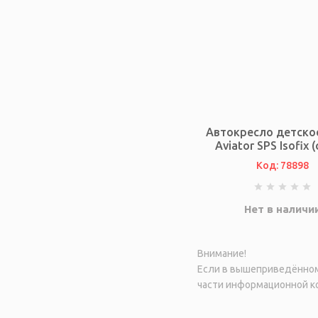
Автокресло детское 
Aviator SPS Isofix 
Код: 78898
Нет в наличи
Внимание!
Если в вышеприведённом 
части информационной ко