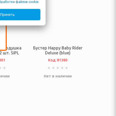
бработки файлов cookie
.
Принять
я подушка
Бустер Happy Baby Rider
 шт. SiPL
Deluxe (blue)
801
Код: 81380
личии
Нет в наличии