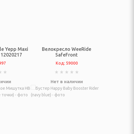
e Yepp Maxi
Велокресло WeeRide
e 12020217
SafeFront
997
Код: 59000
личии
Нет в наличии