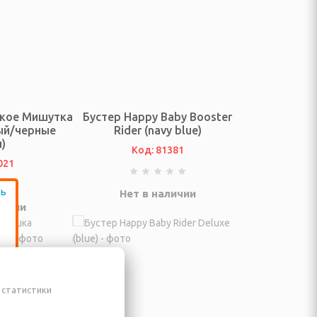
ское Мишутка
Бустер Happy Baby Booster
ый/черные
Rider (navy blue)
)
Код: 81381
021
Нет в наличии
личии
 статистики
Ш