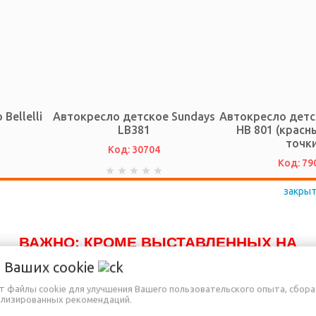
Bellelli
Автокресло детское Sundays
Автокресло дет
LB381
HB 801 (красн
точки
Код: 30704
Код: 79
и
Нет в наличии
Нет в на
ВАЖНО: КРОМЕ ВЫСТАВЛЕННЫХ НА
САЙТЕ ТОВАРОВ, ДОСТУПНО К ПРОДАЖЕ
о Ваших
cookie
ЕЩЁ МНОГО ДРУГИХ НАИМЕНОВАНИЙ,
ет файлы cookie для улучшения Вашего пользовательского опыта, сбора
ализированных рекомендаций.
КОТОРЫЕ ПОКА ЕЩЁ НЕ ВНЕСЕНЫ В НА