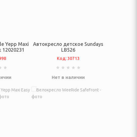
e Yepp Maxi
Автокресло детское Sundays
k 12020231
LB526
998
Код: 30713
личии
Нет в наличии