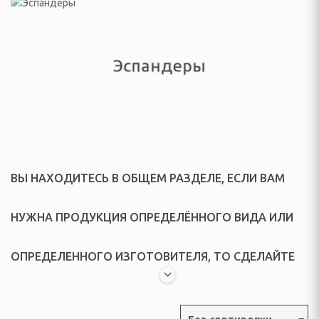
да и обувь
ры
Эспандеры
омашних животных
ВЫ НАХОДИТЕСЬ В ОБЩЕМ РАЗДЕЛЕ, ЕСЛИ ВАМ
ления угрей
и на глаза
НУЖНА ПРОДУКЦИЯ ОПРЕДЕЛЁННОГО ВИДА ИЛИ
тных
ОПРЕДЕЛЕННОГО ИЗГОТОВИТЕЛЯ, ТО СДЕЛАЙТЕ
- ИНВЕНТАРЬ,
СВОЙ ВЫБОР В "ВСПЛЫВАЮЩЕМ" МЕНЮ.