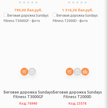
адовой технике
790,00
бел.руб.
1 316,20
бел.руб.
ративные, ограды для
, аква-фермы,
жницы аккумуляторные
верные, боковые панели
 садовые
Беговая дорожка Sundays
Беговая дорожка Sundays
Fitness T3000GF
Fitness T2000D
Код: 76940
Код: 23578
елевые