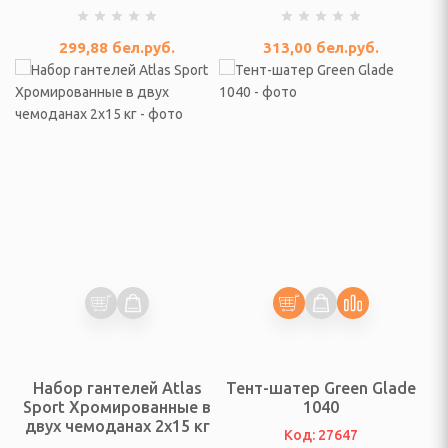
анайзеры для украшений
299,88
бел.руб.
313,00
бел.руб.
нат, прихожей
шевых кабин
и
ары
рный
Набор гантелей Atlas
Тент-шатер Green Glade
ухов
Sport Хромированные в
1040
двух чемоданах 2x15 кг
Код: 27647