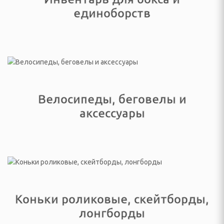
инадлежности
единоборств
ые комплексы и качели
адлежности
суары
Велосипеды, беговелы и
екю-грили
аксессуары
сла-коконы
ные зонты и аксессуары
садовые, торговые,
а и подушки для
Коньки роликовые, скейтборды,
лонгборды
овные снасти