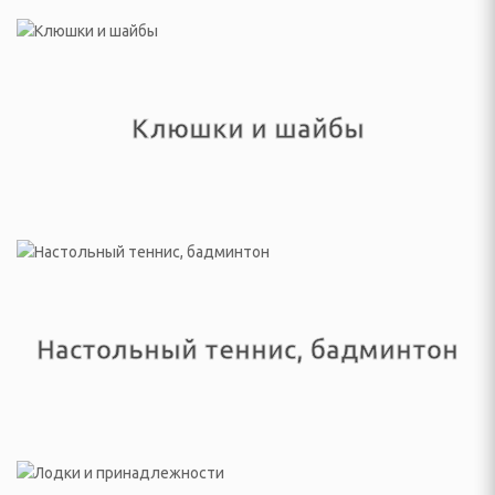
 посудомоечные машины
ННАЯ ТЕХНИКА
и морозильники
Клюшки и шайбы
рические и
ные плиты
е машины
жные вентиляторы
Настольный теннис, бадминтон
ХНИКА ДЛЯ
 ОБРАБОТКИ
фемашины, турки