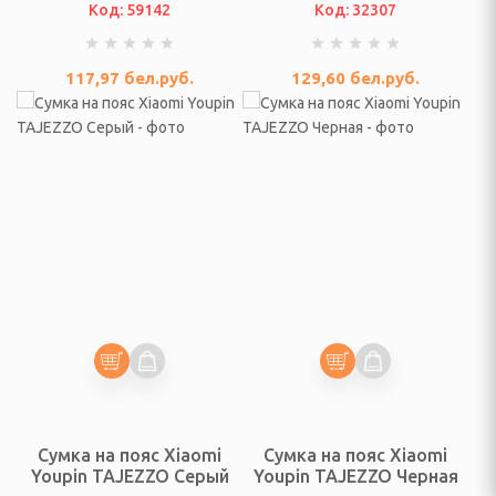
Код: 59142
Код: 32307
е органайзеры
 холодильники,
117,97
бел.руб.
129,60
бел.руб.
ры, аккумуляторы
ы
уферы, усилители
е пылесосы
аторы
о вида, парковочные
Сумка на пояс Xiaomi
Сумка на пояс Xiaomi
ы
Youpin TAJEZZO Серый
Youpin TAJEZZO Черная