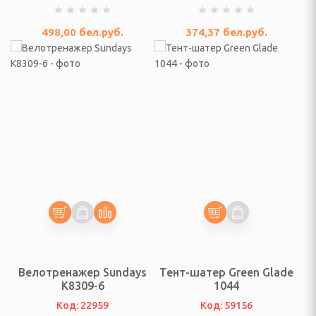
евого льда
498,00
бел.руб.
374,37
бел.руб.
и
выпечки
РЬЕР, ОСВЕЩЕНИЕ
Велотренажер Sundays
Тент-шатер Green Glade
K8309-6
1044
фы
Код: 22959
Код: 59156