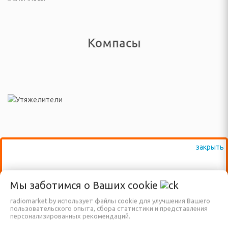
о давления
 аксессуары
Компасы
СТИРКИ, УХОДА ЗА
БУВЬЮ
ушильные машины и
ватели
ки, сушилки для белья
Утяжелители
ы, наборы для шитья
ВАЖНО: КРОМЕ ВЫСТАВЛЕННЫХ НА
даления катышков
Мы заботимся о Ваших
cookie
 ткани)
САЙТЕ ТОВАРОВ, ДОСТУПНО К
radiomarket.by использует файлы cookie для улучшения Вашего
ПРОДАЖЕ ЕЩЁ МНОГО ДРУГИХ
пользовательского опыта, сбора статистики и представления
буви
персонализированных рекомендаций.
НАИМЕНОВАНИЙ, КОТОРЫЕ ПОКА ЕЩЁ