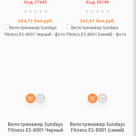
Код: 27645
Код: 59149
кустические системы
204,71
бел.руб.
202,61
бел.руб.
ентры, микро и
и, радиочасы,
часы
еры
оговорители, мегафоны
Велотренажер Sundays
Велотренажер Sundays
игрыватели
Fitness ES-8001 Черный
Fitness ES-8001 (синий)