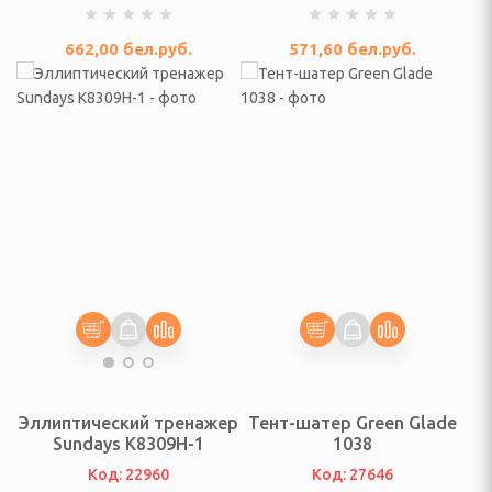
662,00
бел.руб.
571,60
бел.руб.
осуды
тавки
иготовления суши,
ы
чные, коврики для
 (Наборы сомелье),
, подставки для
ых приборов
Эллиптический тренажер
Тент-шатер Green Glade
ля пищи
Sundays K8309H-1
1038
Код: 22960
Код: 27646
ерские, лопатки для