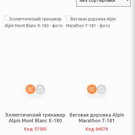
Без сортировки
, триммеры, аэраторы
мотоблоки и аксессуары
адовые растения
ки, аксессуары
родный инструмент
 по борьбе с
вотными и насекомыми
ная сетка
уалеты, баки для душа
я для полива растений
Эллиптический тренажер
Беговая дорожка Alpin
Alpin Mont Blanc X-180
Marathon T-181
, воронка
Код: 57585
Код: 84578