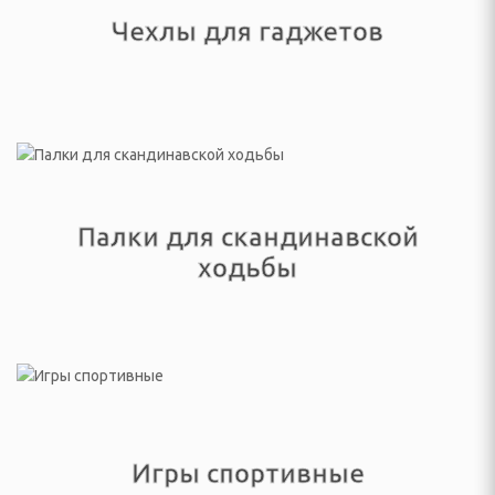
ки
Чехлы для гаджетов
 посуда
ные и городские, сумки
и, гири
лексы, турники
Палки для скандинавской
андеры
ходьбы
 аквааэробики
тивных игр
ретягивания
Игры спортивные