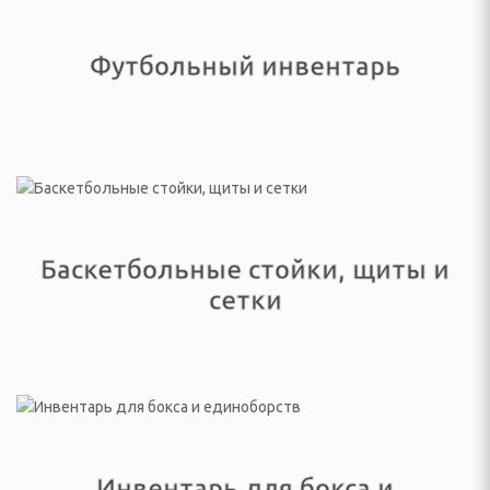
ссуары
театры, звуковые
Футбольный инвентарь
ары
тели
 батарейки
Баскетбольные стойки, щиты и
сетки
ОТДЫХА И ПИКНИКА
ладушки и аксессуары
Инвентарь для бокса и