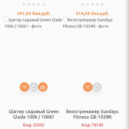
ы для отдыха на
ухе
391,00
бел.руб.
314,58
бел.руб.
ы, пуфики
кты мебели
, табуреты
есла
ченические
ь (матрасы, кровати,
)
полки для обуви, шкафы
Шатер садовый Green
Велотренажер Sundays
Glade 1006 / 10061
Fitness GB-1039N
ссуары
Код: 22532
Код: 76745