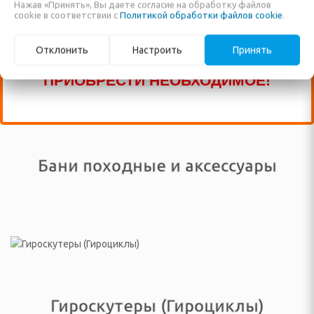
Нажав «Принять», Вы даете согласие на обработку файлов
еты для одежды
НЕ ВНЕСЕНЫ В НАШ КАТАЛОГ!
cookie в соответствии с
Политикой обработки файлов cookie
.
Сумки поясные, подсумки, пояса
ЗВОНИТЕ ПО НАШИМ ТЕЛЕФОНАМ, ИЛИ
столеты, дыроколы для
Отклонить
Настроить
Принять
ПИШИТЕ В ЧАТ И МЫ ПОМОЖЕМ ВАМ
ЕДСТВА ПО УХОДУ ЗА
ПРИОБРЕСТИ НЕОБХОДИМОЕ!
Я ГИГИЕНА, УХОД ЗА
Бани походные и аксессуары
ы
ётки
е ванночки для ног
е белье, одежда для
Гироскутеры (Гироциклы)