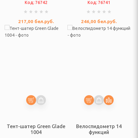
Код: 76742
Код: 76741
ЛЯ ТЕЛЕ-ВИДЕО И
КИ
217,00
бел.руб.
246,00
бел.руб.
я телевизоров, аудио и
и СВЧ печей
жи для теле и аудио и
уры
е шнуры, переходники
.ч. с сетевыми
АЯ ТЕХНИКА И
локресла детские и
Тент-шатер Green Glade
Велоспидометр 14
1004
функций