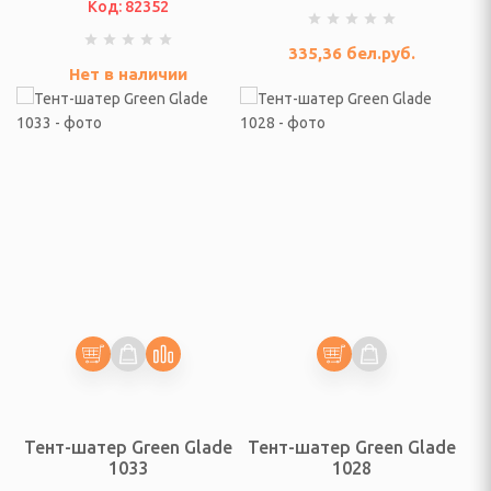
Код: 82352
и
335,36
бел.руб.
Нет в наличии
аны
ки, тюль и аксессуары
отенец
ы
ессуары для смесителей
Тент-шатер Green Glade
Тент-шатер Green Glade
КА
1033
1028