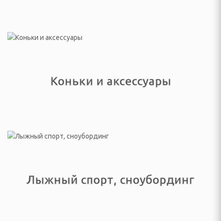
елом
дыха
Коньки и аксессуары
ни и ванны
ма и дачи
я гаджетов
Я КУХОННАЯ ТЕХНИКА
Лыжный спорт, сноубординг
ли
ы