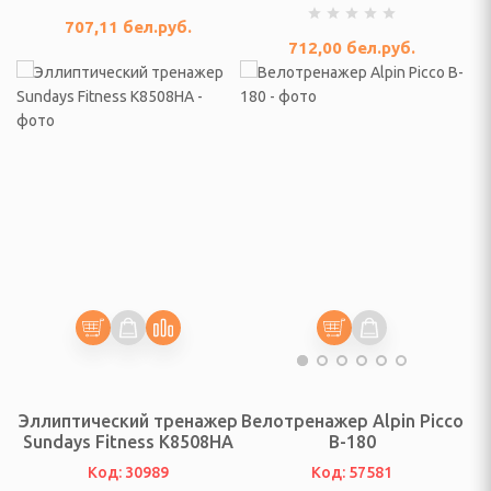
да
707,11
бел.руб.
712,00
бел.руб.
ы кухонные, походные
ых принадлежностей
и для специй и соусов
специй, чеснока
езки, овощечистки
 заточки ножей,
Эллиптический тренажер
Велотренажер Alpin Picco
Sundays Fitness K8508HA
B-180
Код: 30989
Код: 57581