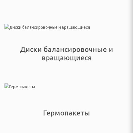
жетов
ндинавской ходьбы
ые
ровочные и
Диски балансировочные и
вращающиеся
балки
Гермопакеты
 подсумки, пояса