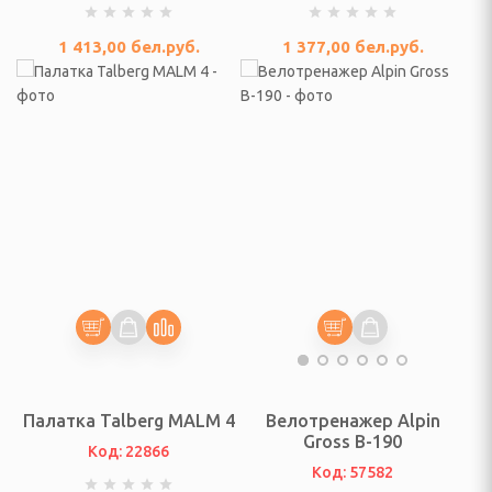
и
1 413,00
бел.руб.
1 377,00
бел.руб.
льчители
, УТВАРЬ КУХОННАЯ.
оры кастрюль
мы для выпечки,
ротивня
тейники, жароварки
Палатка Talberg MALM 4
Велотренажер Alpin
Gross B-190
я хранения сыпучих и
Код: 22866
тов
Код: 57582