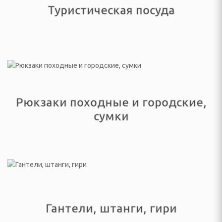
Туристическая посуда
ультикухни и
роварки, соковарки
вощей и фруктов
риготовления сахарной
, мороженого, попкорна
Рюкзаки походные и городские,
сумки
 и газовые шашлычницы
мастеры, контейнеры
Гантели, штанги, гири
улеры