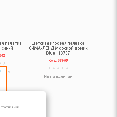
ая палатка
Детская игровая палатка
 синий
СИМА-ЛЕНД Морской домик
Blue 113787
642
Код: 58969
личии
Нет в наличии
 статистики
Ш