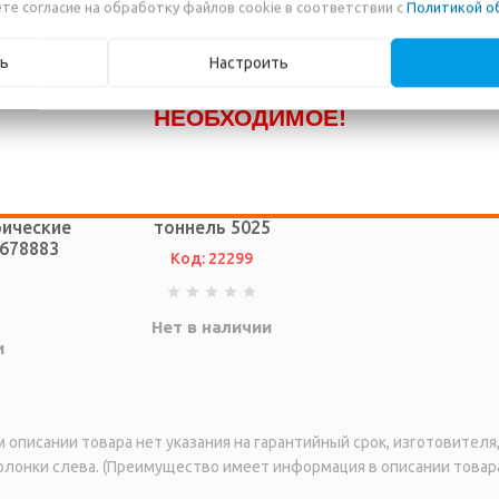
те согласие на обработку файлов cookie в соответствии с
Политикой о
КАТАЛОГ! ЗВОНИТЕ ПО НАШИМ
ТЕЛЕФОНАМ, ИЛИ ПИШИТЕ В ЧАТ И МЫ
ь
Настроить
ПОМОЖЕМ ВАМ ПРИОБРЕСТИ
НЕОБХОДИМОЕ!
алатка
Детская игровая палатка 3 в 1
ические
тоннель 5025
 678883
Код: 22299
Нет в наличии
и
описании товара нет указания на гарантийный срок, изготовител
лонки слева. (Преимущество имеет информация в описании товара