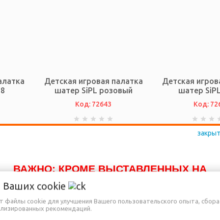
алатка
Детская игровая палатка
Детская игров
88
шатер SiPL розовый
шатер SiPL
Код: 72643
Код: 72
и
Нет в наличии
Нет в на
ВАЖНО: КРОМЕ ВЫСТАВЛЕННЫХ НА
САЙТЕ ТОВАРОВ, ДОСТУПНО К ПРОДАЖЕ
о Ваших
cookie
ЕЩЁ МНОГО ДРУГИХ НАИМЕНОВАНИЙ,
ет файлы cookie для улучшения Вашего пользовательского опыта, сбора
ализированных рекомендаций.
КОТОРЫЕ ПОКА ЕЩЁ НЕ ВНЕСЕНЫ В НА