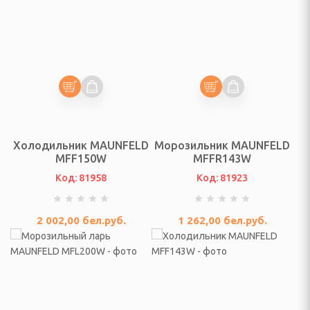
ЛЯ ТЕЛЕ-ВИДЕО И
КИ
я телевизоров, аудио и
и СВЧ печей
жи для теле и аудио и
уры
е шнуры, переходники
Холодильник MAUNFELD
Морозильник MAUNFELD
MFF150W
MFFR143W
.ч. с сетевыми
Код: 81958
Код: 81923
АЯ ТЕХНИКА И
2 002,00
бел.руб.
1 262,00
бел.руб.
локресла детские и