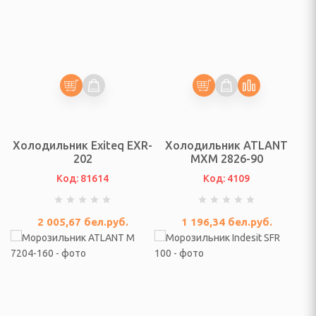
ы для отдыха на
ухе
ы, пуфики
кты мебели
, табуреты
есла
Холодильник Exiteq EXR-
Холодильник ATLANT
202
МХМ 2826-90
ченические
Код: 81614
Код: 4109
ь (матрасы, кровати,
)
2 005,67
бел.руб.
1 196,34
бел.руб.
полки для обуви, шкафы
ссуары