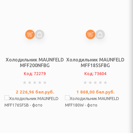
адовой технике
ративные, ограды для
, аква-фермы,
Холодильник MAUNFELD
Холодильник MAUNFELD
жницы аккумуляторные
MFF200NFBG
MFF185SFBG
Код: 72279
Код: 73604
верные, боковые панели
2 226,96
бел.руб.
1 868,00
бел.руб.
 садовые
елевые