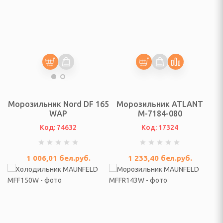
кустические системы
ентры, микро и
и, радиочасы,
часы
еры
Морозильник Nord DF 165
Морозильник ATLANT
WAP
М-7184-080
Код: 74632
Код: 17324
1 006,01
бел.руб.
1 233,40
бел.руб.
оговорители, мегафоны
игрыватели