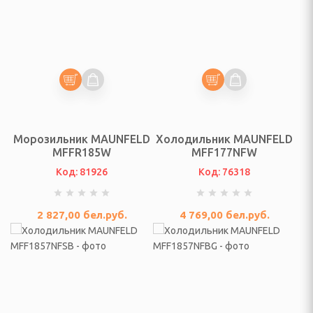
да и обувь
ры
Морозильник MAUNFELD
Холодильник MAUNFELD
омашних животных
MFFR185W
MFF177NFW
Код: 81926
Код: 76318
ления угрей
и на глаза
2 827,00
бел.руб.
4 769,00
бел.руб.
тных
- ИНВЕНТАРЬ,