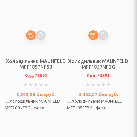
, триммеры, аэраторы
мотоблоки и аксессуары
адовые растения
ки, аксессуары
родный инструмент
Холодильник MAUNFELD
Холодильник MAUNFELD
MFF1857NFSB
MFF1857NFBG
 по борьбе с
вотными и насекомыми
Код: 73592
Код: 73591
ная сетка
2 569,98
бел.руб.
3 363,37
бел.руб.
уалеты, баки для душа
я для полива растений
, воронка