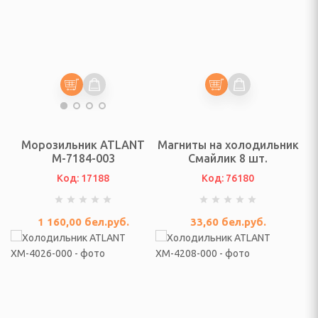
осуды
тавки
иготовления суши,
ы
Морозильник ATLANT
Магниты на холодильник
чные, коврики для
М-7184-003
Смайлик 8 шт.
Код: 17188
Код: 76180
 (Наборы сомелье),
, подставки для
1 160,00
бел.руб.
33,60
бел.руб.
ых приборов
ля пищи
ерские, лопатки для