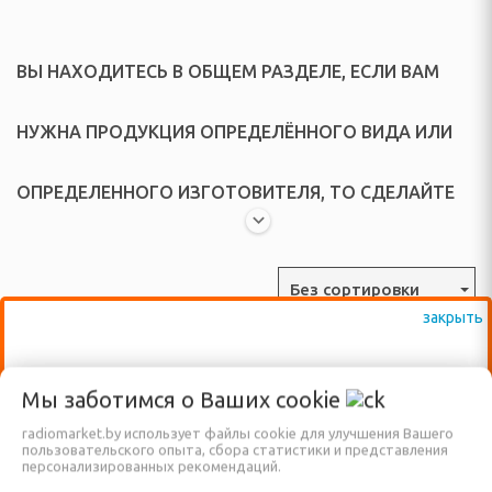
о давления
 аксессуары
ВЫ НАХОДИТЕСЬ В ОБЩЕМ РАЗДЕЛЕ, ЕСЛИ ВАМ
СТИРКИ, УХОДА ЗА
БУВЬЮ
НУЖНА ПРОДУКЦИЯ ОПРЕДЕЛЁННОГО ВИДА ИЛИ
ушильные машины и
ОПРЕДЕЛЕННОГО ИЗГОТОВИТЕЛЯ, ТО СДЕЛАЙТЕ
ватели
СВОЙ ВЫБОР В "ВСПЛЫВАЮЩЕМ" МЕНЮ.
Без сортировки
ки, сушилки для белья
ы, наборы для шитья
ВАЖНО: КРОМЕ ВЫСТАВЛЕННЫХ НА
даления катышков
Некоторые термины встречающиеся в описаниях
Мы заботимся о Ваших
cookie
 ткани)
САЙТЕ ТОВАРОВ, ДОСТУПНО К
холодильников:
radiomarket.by использует файлы cookie для улучшения Вашего
Система No Frost.
ПРОДАЖЕ ЕЩЁ МНОГО ДРУГИХ
пользовательского опыта, сбора статистики и представления
буви
персонализированных рекомендаций.
В морозильном отделении действует система
НАИМЕНОВАНИЙ, КОТОРЫЕ ПОКА ЕЩЁ
принудительной вентиляции, в холодильном - естественная