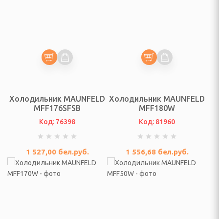
и
льчители
Холодильник MAUNFELD
Холодильник MAUNFELD
, УТВАРЬ КУХОННАЯ.
MFF176SFSB
MFF180W
Код: 76398
Код: 81960
оры кастрюль
мы для выпечки,
1 527,00
бел.руб.
1 556,68
бел.руб.
ротивня
тейники, жароварки
я хранения сыпучих и
тов