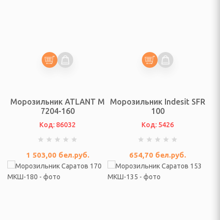
анайзеры для украшений
нат, прихожей
шевых кабин
Морозильник ATLANT М
Морозильник Indesit SFR
и
7204-160
100
Код: 86032
Код: 5426
ары
1 503,00
бел.руб.
654,70
бел.руб.
рный
ухов