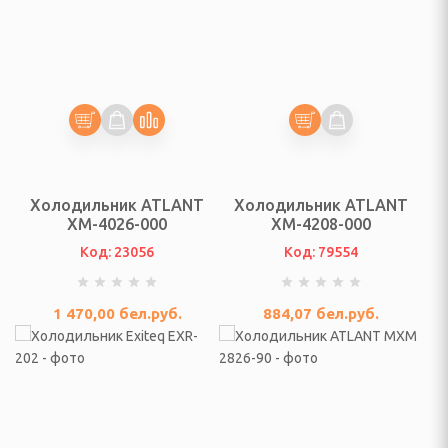
евого льда
и
Холодильник ATLANT
Холодильник ATLANT
ХМ-4026-000
ХМ-4208-000
Код: 23056
Код: 79554
выпечки
1 470,00
бел.руб.
884,07
бел.руб.
РЬЕР, ОСВЕЩЕНИЕ
фы