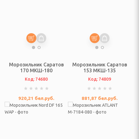
и
аны
ки, тюль и аксессуары
отенец
Морозильник Саратов
Морозильник Саратов
170 МКШ-180
153 МКШ-135
ы
Код: 74680
Код: 74809
ессуары для смесителей
920,21
бел.руб.
881,87
бел.руб.
КА