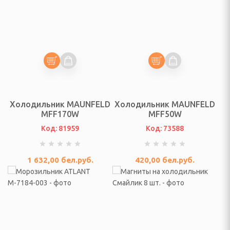
да
ы кухонные, походные
ых принадлежностей
и для специй и соусов
Холодильник MAUNFELD
Холодильник MAUNFELD
MFF170W
MFF50W
специй, чеснока
Код: 81959
Код: 73588
езки, овощечистки
1 632,00
бел.руб.
420,00
бел.руб.
 заточки ножей,