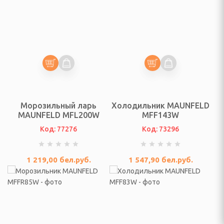
е органайзеры
 холодильники,
ры, аккумуляторы
ы
уферы, усилители
Морозильный ларь
Холодильник MAUNFELD
е пылесосы
MAUNFELD MFL200W
MFF143W
Код: 77276
Код: 73296
аторы
о вида, парковочные
1 219,00
бел.руб.
1 547,90
бел.руб.
ы