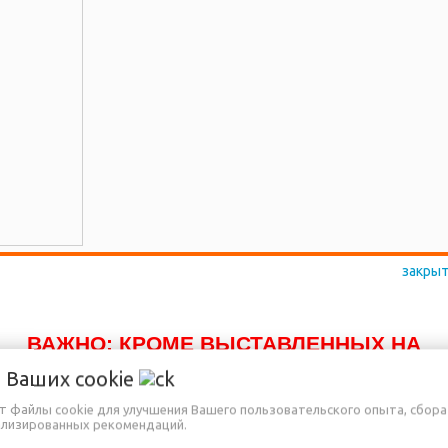
 с сеткой
 SiPL
ии
ВАЖНО: КРОМЕ ВЫСТАВЛЕННЫХ НА
САЙТЕ ТОВАРОВ, ДОСТУПНО К ПРОДАЖЕ
о Ваших
cookie
ЕЩЁ МНОГО ДРУГИХ НАИМЕНОВАНИЙ,
ет файлы cookie для улучшения Вашего пользовательского опыта, сбора
ализированных рекомендаций.
КОТОРЫЕ ПОКА ЕЩЁ НЕ ВНЕСЕНЫ В НА