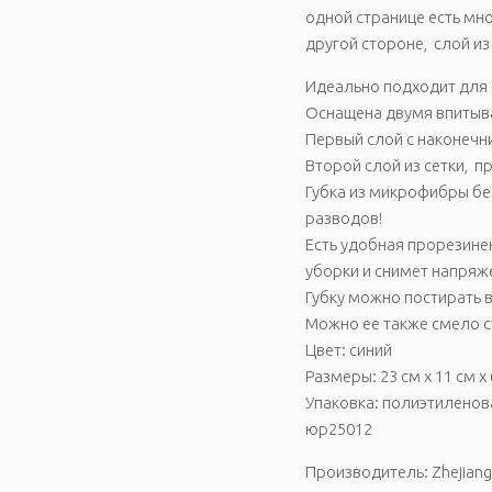
одной странице есть мн
другой стороне, слой из
Идеально подходит для
Оснащена двумя впитыв
Первый слой с наконечн
Второй слой из сетки, п
Губка из микрофибры без
разводов!
Есть удобная прорезинен
уборки и снимет напряже
Губку можно постирать 
Можно ее также смело ст
Цвет: синий
Размеры: 23 см x 11 см x 
Упаковка: полиэтиленов
юр25012
Производитель: Zhejiang E