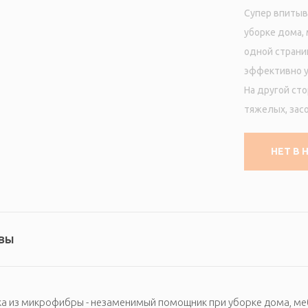
Супер впитыв
уборке дома,
одной страни
эффективно у
На другой ст
тяжелых, зас
НЕТ В 
вы
а из микрофибры - незаменимый помощник при уборке дома, меб