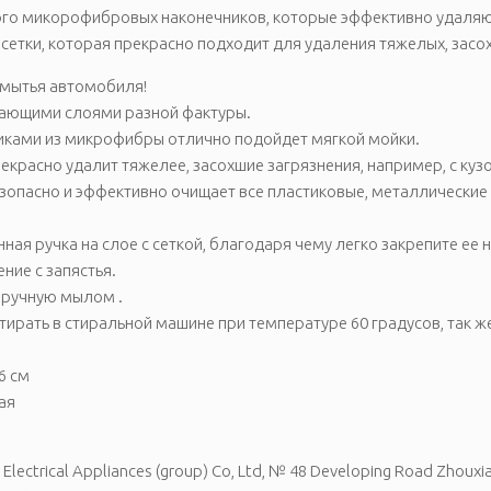
ого микорофибровых наконечников, которые эффективно удаляют 
 сетки, которая прекрасно подходит для удаления тяжелых, засо
 мытья автомобиля!
ающими слоями разной фактуры.
иками из микрофибры отлично подойдет мягкой мойки.
рекрасно удалит тяжелее, засохшие загрязнения, например, с ку
опасно и эффективно очищает все пластиковые, металлические и
ная ручка на слое с сеткой, благодаря чему легко закрепите ее н
ние с запястья.
вручную мылом .
ирать в стиральной машине при температуре 60 градусов, так же
6 см
ая
lectrical Appliances (group) Co, Ltd, № 48 Developing Road Zhouxian