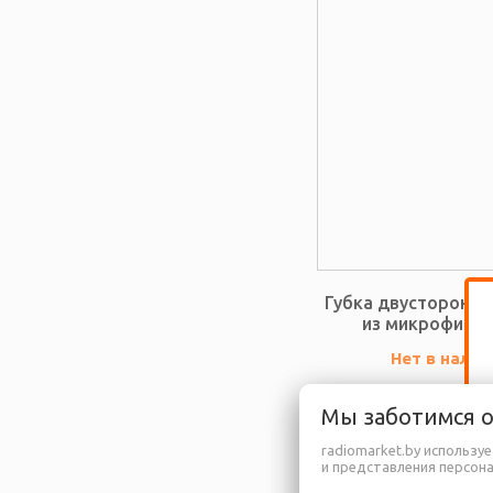
Губка двусторонняя
из микрофибры
Нет в налич
Мы заботимся 
radiomarket.by использу
и представления персон