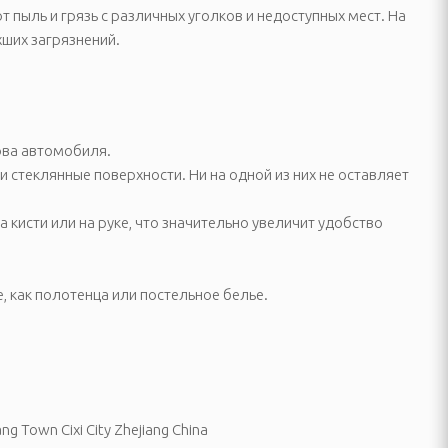
пыль и грязь с различных уголков и недоступных мест. На
хших загрязнений.
зова автомобиля.
 стеклянные поверхности. Ни на одной из них не оставляет
а кисти или на руке, что значительно увеличит удобство
, как полотенца или постельное белье.
g Town Cixi City Zhejiang China