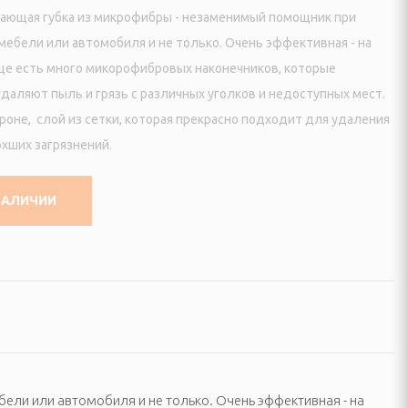
ающая губка из микрофибры - незаменимый помощник при
 мебели или автомобиля и не только. Очень эффективная - на
це есть много микорофибровых наконечников, которые
даляют пыль и грязь с различных уголков и недоступных мест.
ороне, слой из сетки, которая прекрасно подходит для удаления
охших загрязнений.
НАЛИЧИИ
ели или автомобиля и не только. Очень эффективная - на