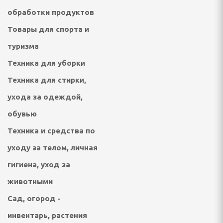
обработки продуктов
ультикухни и
Товары для спорта и
туризма
роварки, соковарки
Техника для уборки
вощей и фруктов
Техника для стирки,
риготовления сахарной
ухода за одеждой,
, мороженого, попкорна
обувью
Техника и средства по
 и газовые шашлычницы
уходу за телом, личная
гигиена, уход за
мастеры, контейнеры
животными
Сад, огород -
инвентарь, растения
улеры