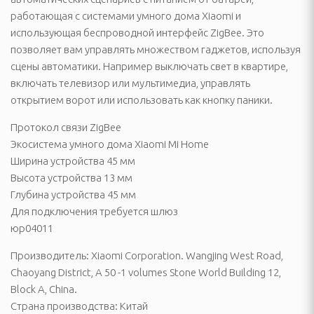
ссуары
работающая с системами умного дома Xiaomi и
театры, звуковые
использующая беспроводной интерфейс ZigBee. Это
ары
позволяет вам управлять множеством гаджетов, используя
сцены автоматики. Например выключать свет в квартире,
тели
включать телевизор или мультимедиа, управлять
открытием ворот или использовать как кнопку паники.
Протокол связи ZigBee
 батарейки
Экосистема умного дома Xiaomi Mi Home
Ширина устройства 45 мм
Высота устройства 13 мм
Глубина устройства 45 мм
Для подключения требуется шлюз
юр04011
Производитель: Xiaomi Corporation. Wangjing West Road,
ОТДЫХА И ПИКНИКА
Chaoyang District, A 50 -1 volumes Stone World Building 12,
Block A, China.
ладушки и аксессуары
Страна производства: Китай