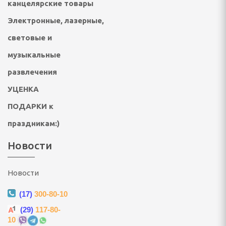
вентарь
канцелярские товары
Электронные, лазерные,
 стойки, щиты и сетки
световые и
бокса и единоборств
музыкальные
говелы и аксессуары
развлечения
УЦЕНКА
вые, скейтборды,
ПОДАРКИ к
суары
праздникам:)
 сноубординг
Новости
бы
Новости
ннис, бадминтон
(17)
300-80-10
длежности
(29)
117-80-
10