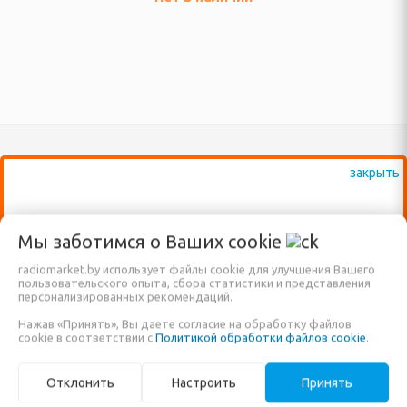
 посудомоечные машины
ННАЯ ТЕХНИКА
и морозильники
рические и
ные плиты
е машины
ВАЖНО: КРОМЕ ВЫСТАВЛЕННЫХ НА
жные вентиляторы
Мы заботимся о Ваших
cookie
САЙТЕ ТОВАРОВ, ДОСТУПНО К
Каталог
Статьи
radiomarket.by использует файлы cookie для улучшения Вашего
ПРОДАЖЕ ЕЩЁ МНОГО ДРУГИХ
пользовательского опыта, сбора статистики и представления
персонализированных рекомендаций.
ХНИКА ДЛЯ
НАИМЕНОВАНИЙ, КОТОРЫЕ ПОКА ЕЩЁ
РЕКОМЕНДУЕМ!
Договор публичной
 ОБРАБОТКИ
Нажав «Принять», Вы даете согласие на обработку файлов
НЕ ВНЕСЕНЫ В НАШ КАТАЛОГ!
cookie в соответствии с
Политикой обработки файлов cookie
.
САДОВЫЕ КАЧЕЛИ
оферты
ЗВОНИТЕ ПО НАШИМ ТЕЛЕФОНАМ, ИЛИ
Климатическая техника
Пользовательское
Отклонить
Настроить
Принять
фемашины, турки
ПИШИТЕ В ЧАТ И МЫ ПОМОЖЕМ ВАМ
Теле-видео и фото
соглашение