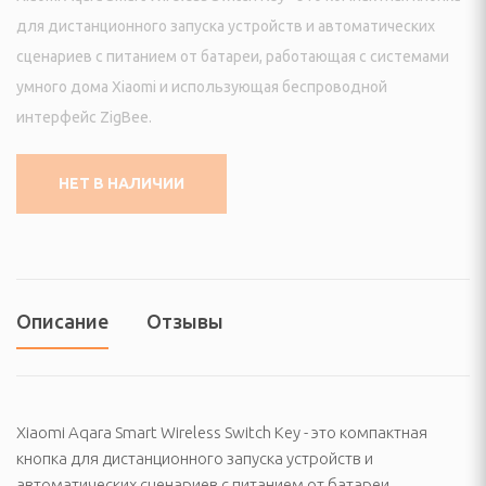
еостанции
для дистанционного запуска устройств и автоматических
сценариев с питанием от батареи, работающая с системами
огрейные печи и
умного дома Xiaomi и использующая беспроводной
интерфейс ZigBee.
ы
ы
НЕТ В НАЛИЧИИ
И ФОТО ТЕХНИКА
Описание
Отзывы
ые (Эфирные, IpTV и
изионные и аксессуары
Xiaomi Aqara Smart Wireless Switch Key - это компактная
VD плееры и мониторы
кнопка для дистанционного запуска устройств и
автоматических сценариев с питанием от батареи,