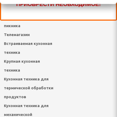
ПРИОБРЕСТИ НЕОБХОДИМОЕ!
техника
отейники электрические
Товары для отдыха и
пикника
е печи
Телемагазин
настольные плиты,
Встраиваемая кухонная
техника
опоты, самовары
Крупная кухонная
кружки, ланч - боксы
техника
ичницы, ростеры,
Кухонная техника для
термической обработки
продуктов
Кухонная техника для
механической
решницы, кексницы