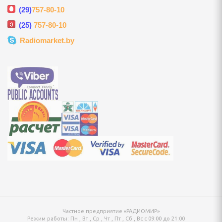
ки
(29)
757-80-10
(25)
757-80-10
 посуда
Radiomarket.by
ные и городские, сумки
и, гири
лексы, турники
андеры
 аквааэробики
тивных игр
ретягивания
Частное предприятие «РАДИОМИР»
Режим работы:
Пн , Вт , Ср , Чт , Пт , Сб , Вс c 09:00 до 21:00