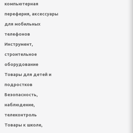
ки
компьютерная
, безмены
переферия, аксессуары
для мобильных
телефонов
ные
Инструмент,
пищевых отходов
строительное
оборудование
СПОРТА И ТУРИЗМА
Товары для детей и
подростков
Безопасность,
ические, тенты, шатры
наблюдение,
несс браслеты
телеконтроль
лежности
Товары к школе,