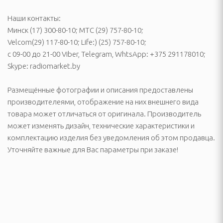
инадлежности
Наши контакты:
Минск (17) 300-80-10; MTC (29) 757-80-10;
ые комплексы и качели
Velcom(29) 117-80-10; Life:) (25) 757-80-10;
адлежности
с 09-00 до 21-00 Viber, Telegram, WhtsApp: +375 291178010;
Skype: radiomarket.by
суары
Размещённые фотографии и описания предоставлены
екю-грили
производителеями, отображение на них внешнего вида
товара может отличаться от оригинала. Производитель
сла-коконы
может изменять дизайн, технические характеристики и
комплектацию изделия без уведомления об этом продавца.
ные зонты и аксессуары
Уточняйте важные для Вас параметры при заказе!
садовые, торговые,
а и подушки для
овные снасти