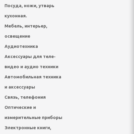
Посуда, ножи, утварь
онтан
кухонная.
я для упаковки
Мебель, интерьер,
освещение
ХНИКА ДЛЯ
Й ОБРАБОТКИ
Аудиотехника
Аксессуары для теле-
айны, овощерезки
видео и аудио техники
Автомобильная техника
ельчители,
ы
и аксессуары
Связь, телефония
Оптические и
измерительные приборы
Электронные книги,