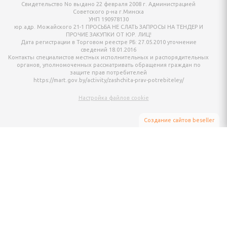
жетов
Свидетельство No выдано 22 февраля 2008 г. Администрацией
Советского р-на г.Минска
УНП 190978130
ндинавской ходьбы
юр.адр. Можайского 21-1 ПРОСЬБА НЕ СЛАТЬ ЗАПРОСЫ НА ТЕНДЕР И
ПРОЧИЕ ЗАКУПКИ ОТ ЮР. ЛИЦ!
Дата регистрации в Торговом реестре РБ: 27.05.2010 уточнение
ые
сведений 18.01.2016
Контакты специалистов местных исполнительных и распорядительных
органов, уполномоченных рассматривать обращения граждан по
ровочные и
защите прав потребителей
https://mart.gov.by/activity/zashchita-prav-potrebiteley/
Настройка файлов cookie
балки
Создание сайтов beseller
ЗАКАЗАТЬ ЗВОНОК
Контактный телефон
Ваше имя
Комментарий
 подсумки, пояса
Я согласен с условиями