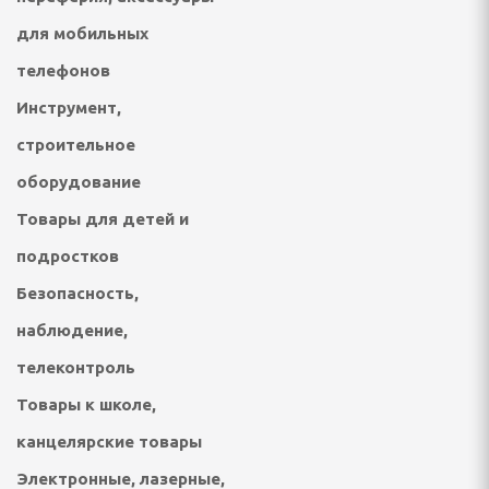
ки
для мобильных
, безмены
телефонов
Инструмент,
ные
строительное
оборудование
пищевых отходов
Товары для детей и
СПОРТА И ТУРИЗМА
подростков
Безопасность,
наблюдение,
ические, тенты, шатры
телеконтроль
несс браслеты
Товары к школе,
канцелярские товары
лежности
Электронные, лазерные,