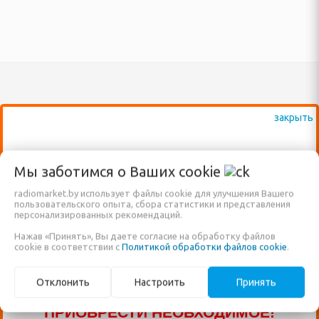
 посудомоечные машины
ННАЯ ТЕХНИКА
и морозильники
рические и
ные плиты
е машины
ВАЖНО: КРОМЕ ВЫСТАВЛЕННЫХ НА
Каталог
Статьи
Мы заботимся о Ваших
cookie
жные вентиляторы
САЙТЕ ТОВАРОВ, ДОСТУПНО К
radiomarket.by использует файлы cookie для улучшения Вашего
ПРОДАЖЕ ЕЩЁ МНОГО ДРУГИХ
пользовательского опыта, сбора статистики и представления
РЕКОМЕНДУЕМ!
Договор публичной
персонализированных рекомендаций.
НАИМЕНОВАНИЙ, КОТОРЫЕ ПОКА ЕЩЁ
САДОВЫЕ КАЧЕЛИ
оферты
Нажав «Принять», Вы даете согласие на обработку файлов
ХНИКА ДЛЯ
НЕ ВНЕСЕНЫ В НАШ КАТАЛОГ!
cookie в соответствии с
Политикой обработки файлов cookie
.
 ОБРАБОТКИ
Климатическая техника
Пользовательское
ЗВОНИТЕ ПО НАШИМ ТЕЛЕФОНАМ, ИЛИ
Теле-видео и фото
соглашение
Отклонить
Настроить
Принять
ПИШИТЕ В ЧАТ И МЫ ПОМОЖЕМ ВАМ
фемашины, турки
техника
ПРИОБРЕСТИ НЕОБХОДИМОЕ!