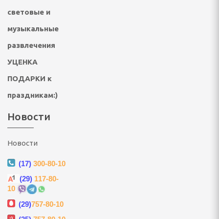
вентарь
световые и
 стойки, щиты и сетки
музыкальные
бокса и единоборств
развлечения
УЦЕНКА
говелы и аксессуары
ПОДАРКИ к
вые, скейтборды,
праздникам:)
Новости
суары
 сноубординг
Новости
бы
(17)
300-80-10
(29)
117-80-
ннис, бадминтон
10
длежности
(29)
757-80-10