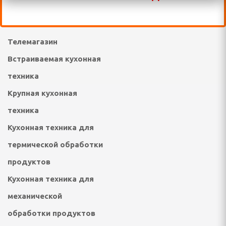
Товары для отдыха и
пикника
отейники электрические
Телемагазин
е печи
Встраиваемая кухонная
техника
настольные плиты,
Крупная кухонная
опоты, самовары
техника
Кухонная техника для
кружки, ланч - боксы
термической обработки
ичницы, ростеры,
продуктов
Кухонная техника для
механической
обработки продуктов
решницы, кексницы