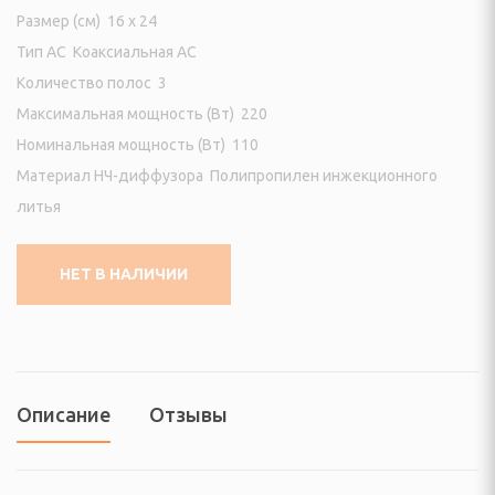
еостанции
Размер (см) 16 x 24
Тип АС Коаксиальная АС
огрейные печи и
Количество полос 3
Максимальная мощность (Вт) 220
ы
Номинальная мощность (Вт) 110
Материал НЧ-диффузора Полипропилен инжекционного
ы
литья
И ФОТО ТЕХНИКА
НЕТ В НАЛИЧИИ
ые (Эфирные, IpTV и
изионные и аксессуары
Описание
Отзывы
VD плееры и мониторы