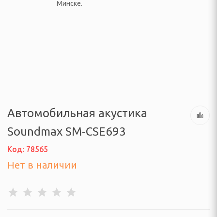
ачелям
АЯ ТЕХНИКА
 климатические
ли
Автомобильная акустика
осушители и очистители
Soundmax SM-CSE693
адиффузоры
Код: 78565
 тепловентиляторы,
и
Нет в наличии
уары
барометры