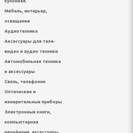
кухонная.
онтан
Мебель, интерьер,
освещение
я для упаковки
Аудиотехника
ХНИКА ДЛЯ
Аксессуары для теле-
Й ОБРАБОТКИ
видео и аудио техники
Автомобильная техника
айны, овощерезки
и аксессуары
ельчители,
ы
Связь, телефония
Оптические и
измерительные приборы
Электронные книги,
компьютерная
переферия, аксессуары