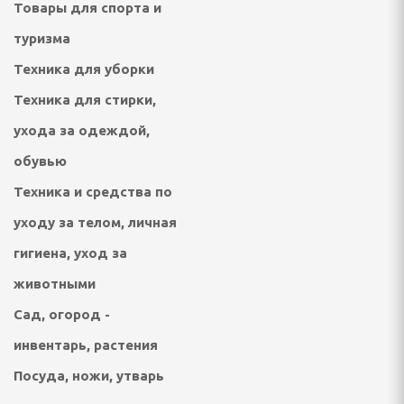
Товары для спорта и
ультикухни и
туризма
Техника для уборки
роварки, соковарки
Техника для стирки,
вощей и фруктов
ухода за одеждой,
обувью
риготовления сахарной
, мороженого, попкорна
Техника и средства по
уходу за телом, личная
гигиена, уход за
 и газовые шашлычницы
животными
мастеры, контейнеры
Сад, огород -
инвентарь, растения
Посуда, ножи, утварь
улеры