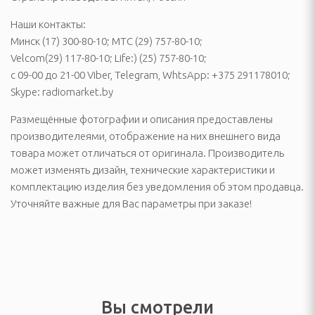
инадлежности
Наши контакты:
Минск (17) 300-80-10; MTC (29) 757-80-10;
ые комплексы и качели
Velcom(29) 117-80-10; Life:) (25) 757-80-10;
адлежности
с 09-00 до 21-00 Viber, Telegram, WhtsApp: +375 291178010;
Skype: radiomarket.by
суары
Размещённые фотографии и описания предоставлены
производителеями, отображение на них внешнего вида
екю-грили
товара может отличаться от оригинала. Производитель
сла-коконы
может изменять дизайн, технические характеристики и
комплектацию изделия без уведомления об этом продавца.
ные зонты и аксессуары
Уточняйте важные для Вас параметры при заказе!
садовые, торговые,
а и подушки для
Вы смотрели
овные снасти