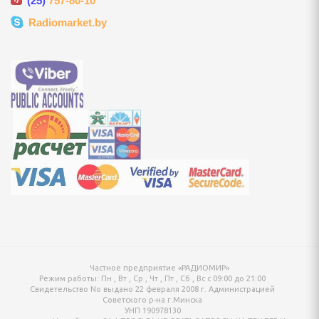
(25)
757-80-10
ки
Radiomarket.by
 посуда
ные и городские, сумки
и, гири
лексы, турники
андеры
 аквааэробики
тивных игр
ретягивания
Частное предприятие «РАДИОМИР»
Режим работы:
Пн , Вт , Ср , Чт , Пт , Сб , Вс c 09:00 до 21:00
Свидетельство No выдано 22 февраля 2008 г. Администрацией
Советского р-на г.Минска
УНП 190978130