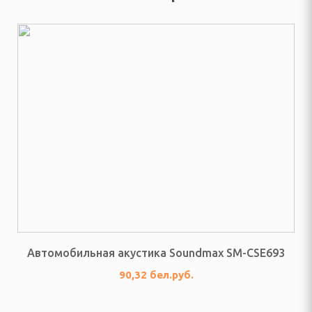
елом
дыха
ни и ванны
ма и дачи
я гаджетов
Я КУХОННАЯ ТЕХНИКА
Автомобильная акустика Soundmax SM-CSE693
ли
90,32 бел.руб.
ы