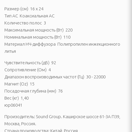
ссуары
Размер (см) 16 x 24
театры, звуковые
Тип АС Коаксиальная АС
ары
Количество полос 3
Максимальная мощность (Вт) 220
тели
Номинальная мощность (Вт) 110
Материал НЧ-диффузора Полипропилен инжекционного
литья
 батарейки
Чувствительность (дБ) 92
Сопротивление (Ом) 4
Диапазон воспроизводимых частот (Гц) 30 - 22000
Магнит (Oz) 15
Посадочная глубина (мм) 76
Вес (кг) 1,40
юр06041
ОТДЫХА И ПИКНИКА
Произодитель: Sound Group. Каширское шоссе 61-3А П39,
Москва, Россия.
ладушки и аксессуары
Страна производства: Китай, Россия