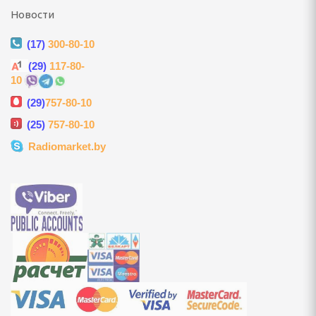
вентарь
Новости
 стойки, щиты и сетки
(17)
300-80-10
бокса и единоборств
(29)
117-80-
10
говелы и аксессуары
(29)
757-80-10
(25)
757-80-10
вые, скейтборды,
Radiomarket.by
суары
 сноубординг
бы
ннис, бадминтон
длежности