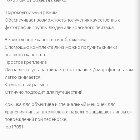
10 - 23 мм от объекта съемки.
ссуары
Широкоугольный режим
театры, звуковые
ары
Обеспечивает возможность получения качественных
фотографий группы людей или красивого пейзажа
тели
Великолепное качество изображения
С помощью комплекта линз можно получить снимки
высокого качества.
 батарейки
Простое крепление
Линза легко устанавливается на планшет/смартфон и так же
легко снимается.
Компактный размер.
Отлично подходит для путешествий.
Крышка для объектива и специальный мешочек для
хранения линзы - в комплекте надежно защищают линзы от
ОТДЫХА И ПИКНИКА
повреждений при переноске.
юр17051
ладушки и аксессуары