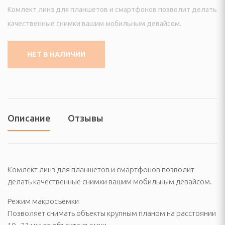
еостанции
Комлект линз для планшетов и смартфонов позволит делать
качественные снимки вашим мобильным девайсом.
огрейные печи и
НЕТ В НАЛИЧИИ
ы
ы
И ФОТО ТЕХНИКА
Описание
Отзывы
ые (Эфирные, IpTV и
Комлект линз для планшетов и смартфонов позволит
изионные и аксессуары
делать качественные снимки вашим мобильным девайсом.
Режим макросъемки
VD плееры и мониторы
Позволяет снимать объекты крупным планом на расстоянии