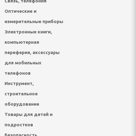
Связь, телефония
онтан
Оптические и
измерительные приборы
я для упаковки
Электронные книги,
ХНИКА ДЛЯ
компьютерная
Й ОБРАБОТКИ
переферия, аксессуары
для мобильных
айны, овощерезки
телефонов
ельчители,
ы
Инструмент,
строительное
оборудование
Товары для детей и
подростков
Безопасность,