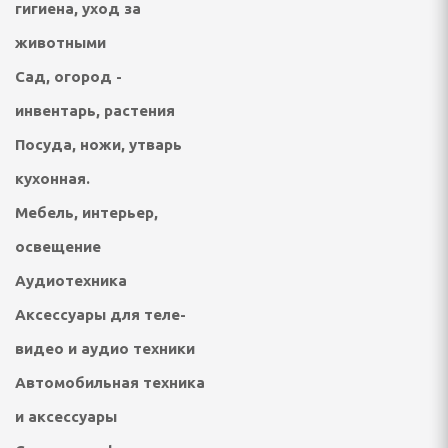
гигиена, уход за
ультикухни и
животными
Сад, огород -
роварки, соковарки
инвентарь, растения
вощей и фруктов
Посуда, ножи, утварь
кухонная.
риготовления сахарной
, мороженого, попкорна
Мебель, интерьер,
освещение
Аудиотехника
 и газовые шашлычницы
Аксессуары для теле-
мастеры, контейнеры
видео и аудио техники
Автомобильная техника
и аксессуары
улеры