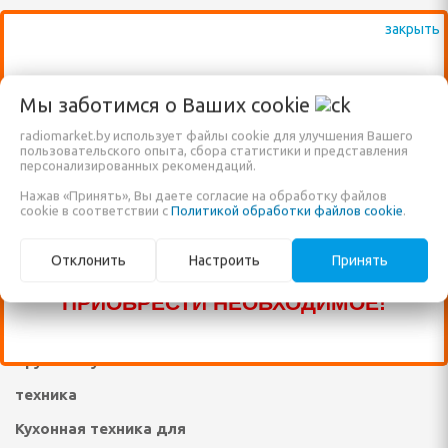
 посудомоечные машины
РЕКОМЕНДУЕМ!
Договор публичной
ННАЯ ТЕХНИКА
САДОВЫЕ КАЧЕЛИ
оферты
Климатическая техника
Пользовательское
ВАЖНО: КРОМЕ ВЫСТАВЛЕННЫХ НА
Мы заботимся о Ваших
cookie
и морозильники
САЙТЕ ТОВАРОВ, ДОСТУПНО К
Теле-видео и фото
соглашение
radiomarket.by использует файлы cookie для улучшения Вашего
ПРОДАЖЕ ЕЩЁ МНОГО ДРУГИХ
рические и
пользовательского опыта, сбора статистики и представления
техника
ные плиты
персонализированных рекомендаций.
НАИМЕНОВАНИЙ, КОТОРЫЕ ПОКА ЕЩЁ
Товары для отдыха и
Нажав «Принять», Вы даете согласие на обработку файлов
е машины
НЕ ВНЕСЕНЫ В НАШ КАТАЛОГ!
cookie в соответствии с
Политикой обработки файлов cookie
.
пикника
ЗВОНИТЕ ПО НАШИМ ТЕЛЕФОНАМ, ИЛИ
жные вентиляторы
Телемагазин
Отклонить
Настроить
Принять
ПИШИТЕ В ЧАТ И МЫ ПОМОЖЕМ ВАМ
Встраиваемая кухонная
ПРИОБРЕСТИ НЕОБХОДИМОЕ!
техника
ХНИКА ДЛЯ
 ОБРАБОТКИ
Крупная кухонная
техника
фемашины, турки
Кухонная техника для