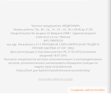
ки
 посуда
ные и городские, сумки
Частное предприятие «РАДИОМИР»
Режим работы:
Пн , Вт , Ср , Чт , Пт , Сб , Вс c 09:00 до 21:00
Свидетельство No выдано 22 февраля 2008 г. Администрацией
и, гири
Советского р-на г.Минска
УНП 190978130
юр.адр. Можайского 21-1 ПРОСЬБА НЕ СЛАТЬ ЗАПРОСЫ НА ТЕНДЕР И
лексы, турники
ПРОЧИЕ ЗАКУПКИ ОТ ЮР. ЛИЦ!
Дата регистрации в Торговом реестре РБ: 27.05.2010 уточнение
сведений 18.01.2016
андеры
Контакты специалистов местных исполнительных и распорядительных
органов, уполномоченных рассматривать обращения граждан по
защите прав потребителей
 аквааэробики
https://mart.gov.by/activity/zashchita-prav-potrebiteley/
тивных игр
Настройка файлов cookie
ретягивания
Создание сайтов beseller
ЗАКАЗАТЬ ЗВОНОК
Контактный телефон