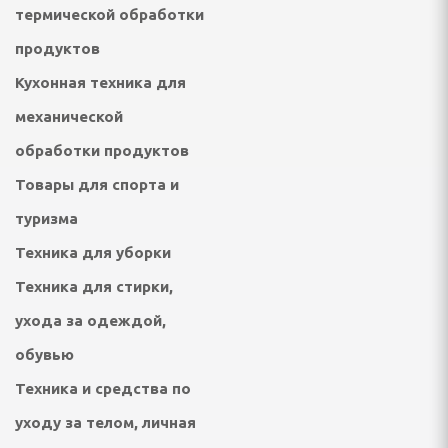
термической обработки
продуктов
отейники электрические
Кухонная техника для
е печи
механической
обработки продуктов
настольные плиты,
Товары для спорта и
опоты, самовары
туризма
Техника для уборки
кружки, ланч - боксы
Техника для стирки,
ичницы, ростеры,
ухода за одеждой,
обувью
Техника и средства по
уходу за телом, личная
решницы, кексницы