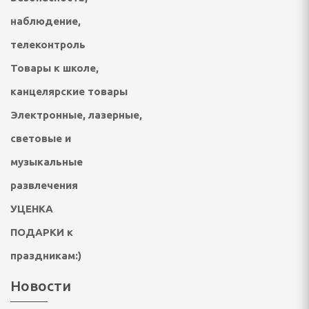
ки
наблюдение,
, безмены
телеконтроль
Товары к школе,
ные
канцелярские товары
Электронные, лазерные,
пищевых отходов
световые и
СПОРТА И ТУРИЗМА
музыкальные
развлечения
УЦЕНКА
ические, тенты, шатры
ПОДАРКИ к
несс браслеты
праздникам:)
лежности
Новости