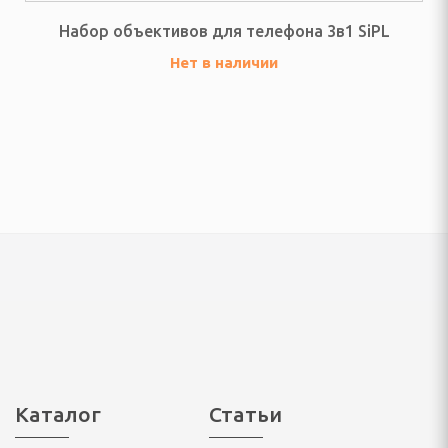
Набор объективов для телефона 3в1 SiPL
Нет в наличии
елом
дыха
ни и ванны
ма и дачи
я гаджетов
Я КУХОННАЯ ТЕХНИКА
ли
Каталог
Статьи
ы