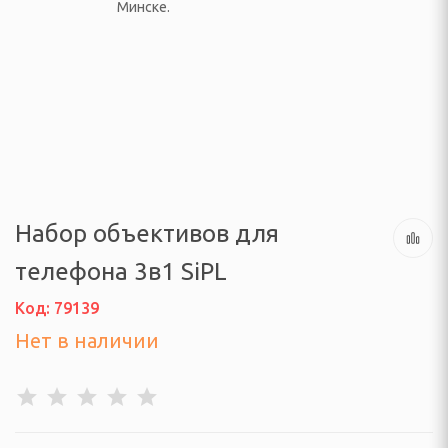
ачелям
АЯ ТЕХНИКА
 климатические
ли
Набор объективов для
осушители и очистители
телефона 3в1 SiPL
адиффузоры
Код: 79139
 тепловентиляторы,
и
Нет в наличии
уары
барометры