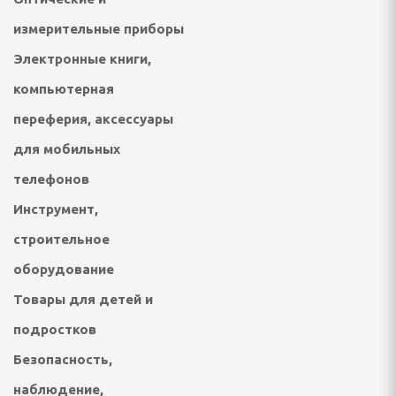
 посудомоечные машины
измерительные приборы
ННАЯ ТЕХНИКА
Электронные книги,
компьютерная
и морозильники
переферия, аксессуары
рические и
ные плиты
для мобильных
телефонов
е машины
Инструмент,
жные вентиляторы
строительное
оборудование
Товары для детей и
ХНИКА ДЛЯ
 ОБРАБОТКИ
подростков
Безопасность,
фемашины, турки
наблюдение,