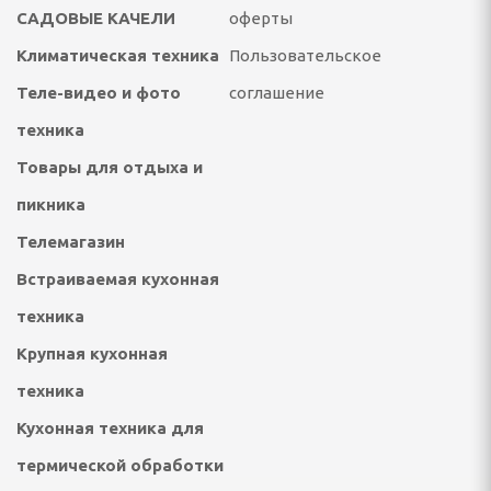
ссуары
САДОВЫЕ КАЧЕЛИ
оферты
театры, звуковые
Климатическая техника
Пользовательское
ары
Теле-видео и фото
соглашение
тели
техника
Товары для отдыха и
пикника
 батарейки
Телемагазин
Встраиваемая кухонная
техника
Крупная кухонная
техника
ОТДЫХА И ПИКНИКА
Кухонная техника для
ладушки и аксессуары
термической обработки