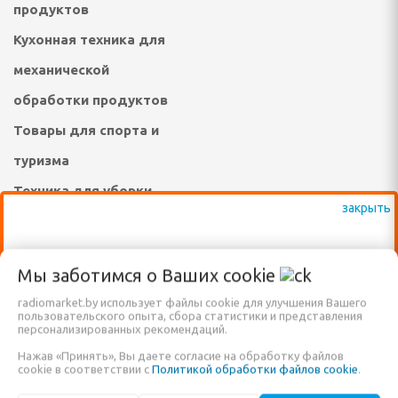
продуктов
инадлежности
Кухонная техника для
ые комплексы и качели
механической
адлежности
обработки продуктов
Товары для спорта и
суары
туризма
екю-грили
Техника для уборки
сла-коконы
Техника для стирки,
ные зонты и аксессуары
ухода за одеждой,
ВАЖНО: КРОМЕ ВЫСТАВЛЕННЫХ НА
Мы заботимся о Ваших
cookie
обувью
САЙТЕ ТОВАРОВ, ДОСТУПНО К
садовые, торговые,
radiomarket.by использует файлы cookie для улучшения Вашего
Техника и средства по
ПРОДАЖЕ ЕЩЁ МНОГО ДРУГИХ
пользовательского опыта, сбора статистики и представления
персонализированных рекомендаций.
а и подушки для
уходу за телом, личная
НАИМЕНОВАНИЙ, КОТОРЫЕ ПОКА ЕЩЁ
Нажав «Принять», Вы даете согласие на обработку файлов
НЕ ВНЕСЕНЫ В НАШ КАТАЛОГ!
cookie в соответствии с
Политикой обработки файлов cookie
.
гигиена, уход за
овные снасти
ЗВОНИТЕ ПО НАШИМ ТЕЛЕФОНАМ, ИЛИ