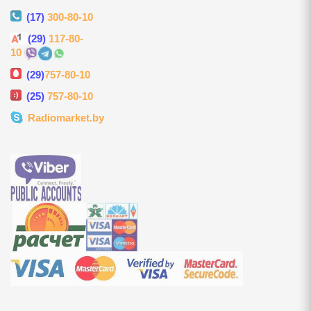
(17)
300-80-10
ультикухни и
(29)
117-80-
10
роварки, соковарки
(29)
757-80-10
(25)
757-80-10
вощей и фруктов
Radiomarket.by
риготовления сахарной
, мороженого, попкорна
 и газовые шашлычницы
мастеры, контейнеры
улеры