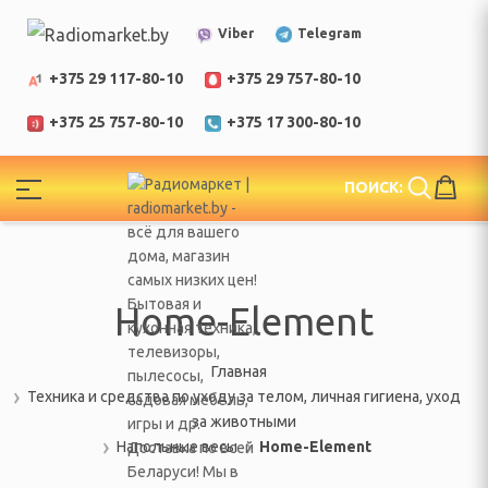
Telegram
Viber
+375 29 117-80-10
+375 29 757-80-10
+375 25 757-80-10
+375 17 300-80-10
!
ПОИСК:
ЕЛИ
еларусь
Home-Element
Главная
Техника и средства по уходу за телом, личная гигиена, уход
за животными
Напольные весы
Home-Element