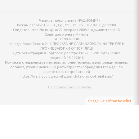
онтан
Частное предприятие «РАДИОМИР»
я для упаковки
Режим работы:
Пн , Вт , Ср , Чт , Пт , Сб , Вс c 09:00 до 21:00
Свидетельство No выдано 22 февраля 2008 г. Администрацией
Советского р-на г.Минска
УНП 190978130
ХНИКА ДЛЯ
юр.адр. Можайского 21-1 ПРОСЬБА НЕ СЛАТЬ ЗАПРОСЫ НА ТЕНДЕР И
Й ОБРАБОТКИ
ПРОЧИЕ ЗАКУПКИ ОТ ЮР. ЛИЦ!
Дата регистрации в Торговом реестре РБ: 27.05.2010 уточнение
сведений 18.01.2016
Контакты специалистов местных исполнительных и распорядительных
айны, овощерезки
органов, уполномоченных рассматривать обращения граждан по
защите прав потребителей
https://mart.gov.by/activity/zashchita-prav-potrebiteley/
ельчители,
ы
Настройка файлов cookie
Создание сайтов beseller
ЗАКАЗАТЬ ЗВОНОК
Контактный телефон
Ваше имя