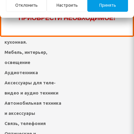
животными
Отклонить
Настроить
Принять
ПИШИТЕ В ЧАТ И МЫ ПОМОЖЕМ ВАМ
Сад, огород -
ПРИОБРЕСТИ НЕОБХОДИМОЕ!
инвентарь, растения
елом
Посуда, ножи, утварь
дыха
кухонная.
Мебель, интерьер,
ни и ванны
освещение
ма и дачи
Аудиотехника
я гаджетов
Аксессуары для теле-
видео и аудио техники
Я КУХОННАЯ ТЕХНИКА
Автомобильная техника
ли
и аксессуары
ы
Связь, телефония
Оптические и