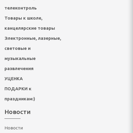
телеконтроль
Товары к школе,
отейники электрические
канцелярские товары
е печи
Электронные, лазерные,
настольные плиты,
световые и
музыкальные
опоты, самовары
развлечения
кружки, ланч - боксы
УЦЕНКА
ичницы, ростеры,
ПОДАРКИ к
праздникам:)
Новости
Новости
решницы, кексницы