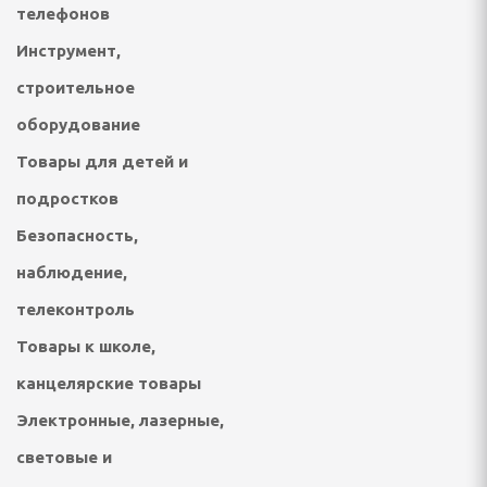
телефонов
Инструмент,
отейники электрические
строительное
е печи
оборудование
Товары для детей и
настольные плиты,
подростков
опоты, самовары
Безопасность,
наблюдение,
кружки, ланч - боксы
телеконтроль
ичницы, ростеры,
Товары к школе,
канцелярские товары
Электронные, лазерные,
световые и
решницы, кексницы