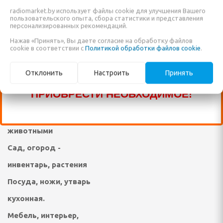
САЙТЕ ТОВАРОВ, ДОСТУПНО К
radiomarket.by использует файлы cookie для улучшения Вашего
Техника для уборки
ПРОДАЖЕ ЕЩЁ МНОГО ДРУГИХ
пользовательского опыта, сбора статистики и представления
персонализированных рекомендаций.
Техника для стирки,
НАИМЕНОВАНИЙ, КОТОРЫЕ ПОКА ЕЩЁ
Нажав «Принять», Вы даете согласие на обработку файлов
елом
ухода за одеждой,
НЕ ВНЕСЕНЫ В НАШ КАТАЛОГ!
cookie в соответствии с
Политикой обработки файлов cookie
.
ЗВОНИТЕ ПО НАШИМ ТЕЛЕФОНАМ, ИЛИ
обувью
дыха
Отклонить
Настроить
Принять
ПИШИТЕ В ЧАТ И МЫ ПОМОЖЕМ ВАМ
Техника и средства по
ни и ванны
ПРИОБРЕСТИ НЕОБХОДИМОЕ!
уходу за телом, личная
ма и дачи
гигиена, уход за
животными
я гаджетов
Сад, огород -
Я КУХОННАЯ ТЕХНИКА
инвентарь, растения
Посуда, ножи, утварь
ли
кухонная.
ы
Мебель, интерьер,