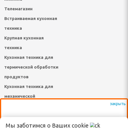
инадлежности
Телемагазин
ые комплексы и качели
Встраиваемая кухонная
техника
адлежности
Крупная кухонная
суары
техника
екю-грили
Кухонная техника для
термической обработки
сла-коконы
продуктов
ные зонты и аксессуары
Кухонная техника для
садовые, торговые,
механической
обработки продуктов
а и подушки для
Товары для спорта и
ВАЖНО: КРОМЕ ВЫСТАВЛЕННЫХ НА
Мы заботимся о Ваших
cookie
туризма
овные снасти