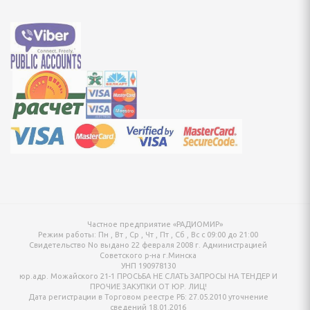
онтан
я для упаковки
ХНИКА ДЛЯ
Й ОБРАБОТКИ
айны, овощерезки
ельчители,
ы
Частное предприятие «РАДИОМИР»
Режим работы:
Пн , Вт , Ср , Чт , Пт , Сб , Вс c 09:00 до 21:00
Свидетельство No выдано 22 февраля 2008 г. Администрацией
Советского р-на г.Минска
УНП 190978130
юр.адр. Можайского 21-1 ПРОСЬБА НЕ СЛАТЬ ЗАПРОСЫ НА ТЕНДЕР И
ПРОЧИЕ ЗАКУПКИ ОТ ЮР. ЛИЦ!
Дата регистрации в Торговом реестре РБ: 27.05.2010 уточнение
сведений 18.01.2016