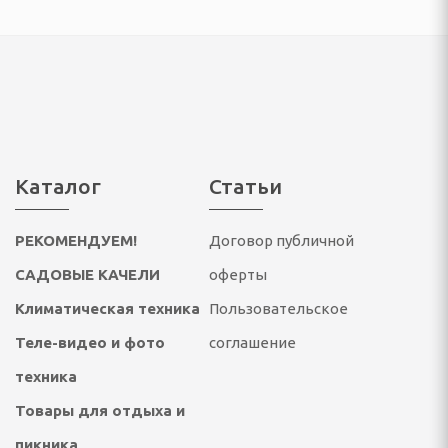
ссуары
театры, звуковые
ары
тели
Каталог
Статьи
 батарейки
РЕКОМЕНДУЕМ!
Договор публичной
САДОВЫЕ КАЧЕЛИ
оферты
Климатическая техника
Пользовательское
Теле-видео и фото
соглашение
ОТДЫХА И ПИКНИКА
техника
Товары для отдыха и
ладушки и аксессуары
пикника