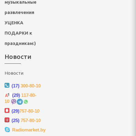
музыкальные
ультикухни и
развлечения
УЦЕНКА
роварки, соковарки
ПОДАРКИ к
вощей и фруктов
праздникам:)
Новости
риготовления сахарной
, мороженого, попкорна
Новости
(17)
300-80-10
 и газовые шашлычницы
(29)
117-80-
мастеры, контейнеры
10
(29)
757-80-10
(25)
757-80-10
Radiomarket.by
улеры