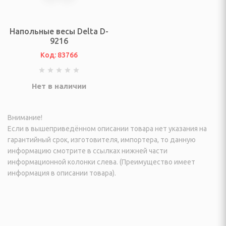
еостанции
огрейные печи и
Напольные весы Delta D-
9216
Код: 83766
ы
ы
Нет в наличии
И ФОТО ТЕХНИКА
Внимание!
Если в вышеприведённом описании товара нет указания на
гарантийный срок, изготовителя, импортера, то данную
информацию смотрите в ссылках нижней части
ые (Эфирные, IpTV и
информационной колонки слева. (Преимущество имеет
информация в описании товара).
изионные и аксессуары
VD плееры и мониторы