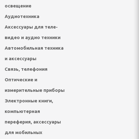
 посудомоечные машины
освещение
ННАЯ ТЕХНИКА
Аудиотехника
Аксессуары для теле-
и морозильники
видео и аудио техники
рические и
Автомобильная техника
ные плиты
и аксессуары
е машины
Связь, телефония
жные вентиляторы
Оптические и
измерительные приборы
Электронные книги,
ХНИКА ДЛЯ
 ОБРАБОТКИ
компьютерная
переферия, аксессуары
фемашины, турки
для мобильных