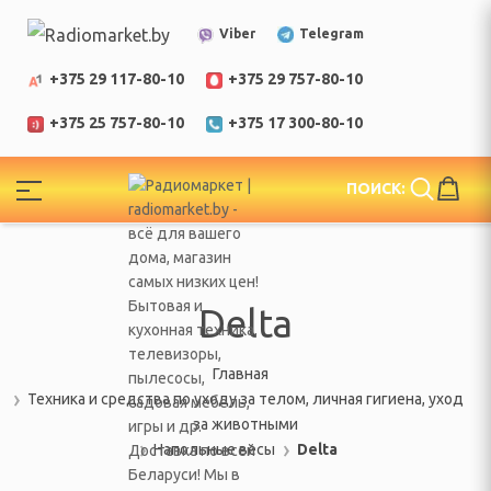
Telegram
Viber
+375 29 117-80-10
+375 29 757-80-10
+375 25 757-80-10
+375 17 300-80-10
!
ПОИСК:
ЕЛИ
еларусь
Delta
Главная
Техника и средства по уходу за телом, личная гигиена, уход
за животными
Напольные весы
Delta