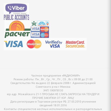
онтан
я для упаковки
ХНИКА ДЛЯ
Й ОБРАБОТКИ
айны, овощерезки
ельчители,
ы
Частное предприятие «РАДИОМИР»
Режим работы:
Пн , Вт , Ср , Чт , Пт , Сб , Вс c 09:00 до 21:00
Свидетельство No выдано 22 февраля 2008 г. Администрацией
Советского р-на г.Минска
УНП 190978130
юр.адр. Можайского 21-1 ПРОСЬБА НЕ СЛАТЬ ЗАПРОСЫ НА ТЕНДЕР И
ПРОЧИЕ ЗАКУПКИ ОТ ЮР. ЛИЦ!
Дата регистрации в Торговом реестре РБ: 27.05.2010 уточнение
сведений 18.01.2016
Контакты специалистов местных исполнительных и распорядительных