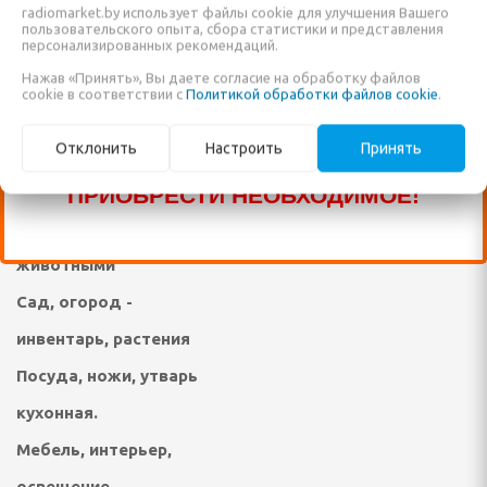
Техника для уборки
radiomarket.by использует файлы cookie для улучшения Вашего
ПРОДАЖЕ ЕЩЁ МНОГО ДРУГИХ
пользовательского опыта, сбора статистики и представления
Техника для стирки,
персонализированных рекомендаций.
НАИМЕНОВАНИЙ, КОТОРЫЕ ПОКА ЕЩЁ
Нажав «Принять», Вы даете согласие на обработку файлов
ухода за одеждой,
НЕ ВНЕСЕНЫ В НАШ КАТАЛОГ!
cookie в соответствии с
Политикой обработки файлов cookie
.
елом
обувью
ЗВОНИТЕ ПО НАШИМ ТЕЛЕФОНАМ, ИЛИ
дыха
Отклонить
Настроить
Принять
Техника и средства по
ПИШИТЕ В ЧАТ И МЫ ПОМОЖЕМ ВАМ
уходу за телом, личная
ПРИОБРЕСТИ НЕОБХОДИМОЕ!
ни и ванны
гигиена, уход за
ма и дачи
животными
я гаджетов
Сад, огород -
инвентарь, растения
Я КУХОННАЯ ТЕХНИКА
Посуда, ножи, утварь
ли
кухонная.
ы
Мебель, интерьер,
освещение