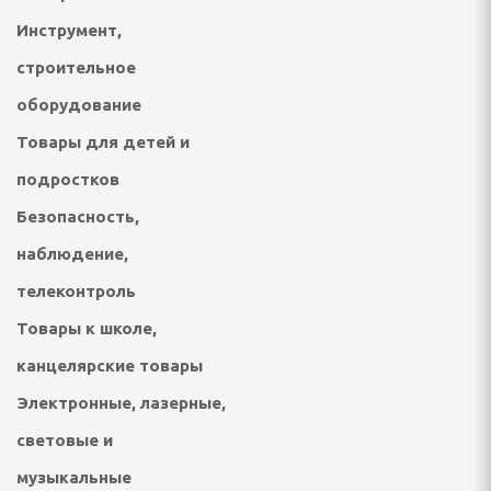
Инструмент,
строительное
отейники электрические
оборудование
е печи
Товары для детей и
настольные плиты,
подростков
Безопасность,
опоты, самовары
наблюдение,
кружки, ланч - боксы
телеконтроль
ичницы, ростеры,
Товары к школе,
канцелярские товары
Электронные, лазерные,
световые и
музыкальные
решницы, кексницы