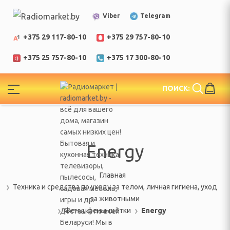
Telegram
Viber
+375 29 117-80-10
+375 29 757-80-10
+375 25 757-80-10
+375 17 300-80-10
!
ПОИСК:
ЕЛИ
еларусь
Energy
Главная
Техника и средства по уходу за телом, личная гигиена, уход
за животными
Фены, фены-щётки
Energy