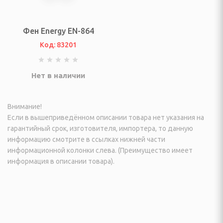
еостанции
огрейные печи и
Фен Energy EN-864
Код: 83201
ы
Нет в наличии
ы
И ФОТО ТЕХНИКА
Внимание!
Если в вышеприведённом описании товара нет указания на
гарантийный срок, изготовителя, импортера, то данную
информацию смотрите в ссылках нижней части
информационной колонки слева. (Преимущество имеет
ые (Эфирные, IpTV и
информация в описании товара).
изионные и аксессуары
VD плееры и мониторы