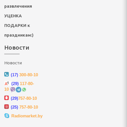
развлечения
ультикухни и
УЦЕНКА
ПОДАРКИ к
роварки, соковарки
праздникам:)
вощей и фруктов
Новости
риготовления сахарной
, мороженого, попкорна
Новости
(17)
300-80-10
 и газовые шашлычницы
(29)
117-80-
10
мастеры, контейнеры
(29)
757-80-10
(25)
757-80-10
Radiomarket.by
улеры