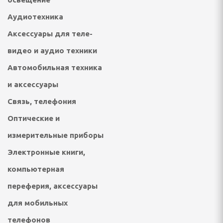
 посудомоечные машины
Аудиотехника
ННАЯ ТЕХНИКА
Аксессуары для теле-
видео и аудио техники
и морозильники
Автомобильная техника
рические и
ные плиты
и аксессуары
Связь, телефония
е машины
Оптические и
жные вентиляторы
измерительные приборы
Электронные книги,
компьютерная
ХНИКА ДЛЯ
 ОБРАБОТКИ
переферия, аксессуары
для мобильных
фемашины, турки
телефонов