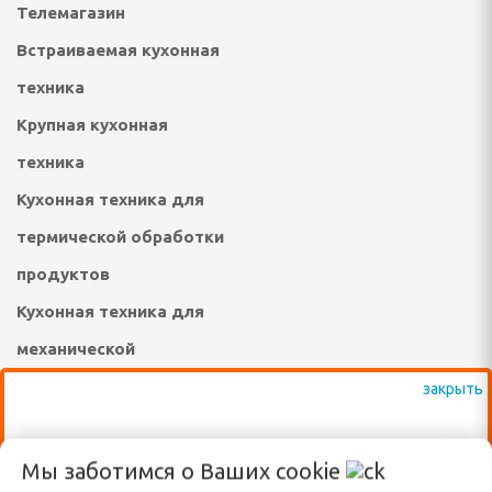
Телемагазин
инадлежности
Встраиваемая кухонная
ые комплексы и качели
техника
адлежности
Крупная кухонная
техника
суары
Кухонная техника для
екю-грили
термической обработки
сла-коконы
продуктов
ные зонты и аксессуары
Кухонная техника для
механической
садовые, торговые,
обработки продуктов
а и подушки для
Товары для спорта и
ВАЖНО: КРОМЕ ВЫСТАВЛЕННЫХ НА
туризма
Мы заботимся о Ваших
cookie
овные снасти
САЙТЕ ТОВАРОВ, ДОСТУПНО К