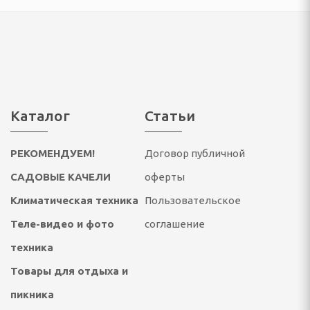
ссуары
театры, звуковые
ары
тели
Каталог
Статьи
 батарейки
РЕКОМЕНДУЕМ!
Договор публичной
САДОВЫЕ КАЧЕЛИ
оферты
Климатическая техника
Пользовательское
Теле-видео и фото
соглашение
техника
ОТДЫХА И ПИКНИКА
Товары для отдыха и
ладушки и аксессуары
пикника