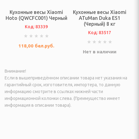
еостанции
Кухонные весы Xiaomi
Кухонные весы Xiaomi
Hoto (QWCFC001) Черный
ATuMan Duka ES1
огрейные печи и
(Черный) 8 кг
Код: 83339
Код: 83517
ы
118,00
бел.руб.
ы
Нет в наличии
И ФОТО ТЕХНИКА
Внимание!
Если в вышеприведённом описании товара нет указания на
гарантийный срок, изготовителя, импортера, то данную
информацию смотрите в ссылках нижней части
ые (Эфирные, IpTV и
информационной колонки слева. (Преимущество имеет
информация в описании товара).
изионные и аксессуары
VD плееры и мониторы