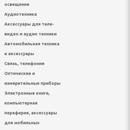
 посудомоечные машины
освещение
Аудиотехника
ННАЯ ТЕХНИКА
Аксессуары для теле-
и морозильники
видео и аудио техники
рические и
Автомобильная техника
ные плиты
и аксессуары
е машины
Связь, телефония
жные вентиляторы
Оптические и
измерительные приборы
Электронные книги,
ХНИКА ДЛЯ
 ОБРАБОТКИ
компьютерная
переферия, аксессуары
для мобильных
фемашины, турки