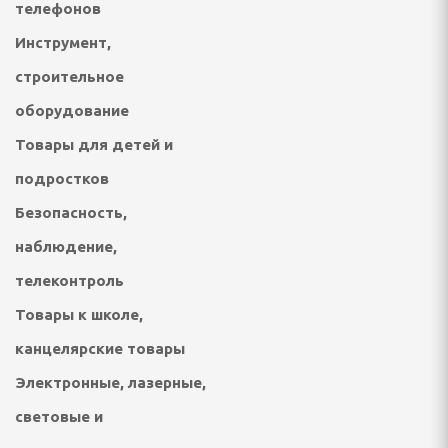
телефонов
Инструмент,
отейники электрические
строительное
е печи
оборудование
Товары для детей и
настольные плиты,
подростков
опоты, самовары
Безопасность,
наблюдение,
кружки, ланч - боксы
телеконтроль
ичницы, ростеры,
Товары к школе,
канцелярские товары
Электронные, лазерные,
световые и
решницы, кексницы