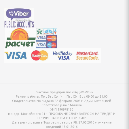
онтан
я для упаковки
ХНИКА ДЛЯ
Й ОБРАБОТКИ
айны, овощерезки
ельчители,
ы
Частное предприятие «РАДИОМИР»
Режим работы:
Пн , Вт , Ср , Чт , Пт , Сб , Вс c 09:00 до 21:00
Свидетельство No выдано 22 февраля 2008 г. Администрацией
Советского р-на г.Минска
УНП 190978130
юр.адр. Можайского 21-1 ПРОСЬБА НЕ СЛАТЬ ЗАПРОСЫ НА ТЕНДЕР И
ПРОЧИЕ ЗАКУПКИ ОТ ЮР. ЛИЦ!
Дата регистрации в Торговом реестре РБ: 27.05.2010 уточнение
сведений 18.01.2016