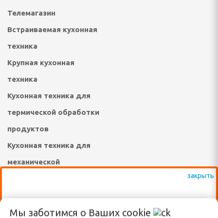
инадлежности
Телемагазин
Встраиваемая кухонная
ые комплексы и качели
техника
адлежности
Крупная кухонная
суары
техника
екю-грили
Кухонная техника для
термической обработки
сла-коконы
продуктов
ные зонты и аксессуары
Кухонная техника для
садовые, торговые,
механической
обработки продуктов
а и подушки для
Товары для спорта и
ВАЖНО: КРОМЕ ВЫСТАВЛЕННЫХ НА
Мы заботимся о Ваших
cookie
туризма
овные снасти