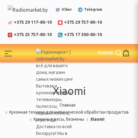
Telegram
Viber
+375 29 117-80-10
+375 29 757-80-10
+375 25 757-80-10
+375 17 300-80-10
!
ПОИСК:
ЕЛИ
еларусь
Xiaomi
Главная
Кухонная техника для механической обработки продуктов
Кухонные весы, безмены
Xiaomi