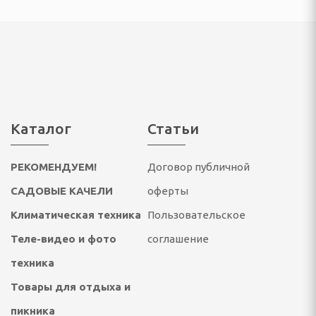
ссуары
театры, звуковые
ары
тели
Каталог
Статьи
 батарейки
РЕКОМЕНДУЕМ!
Договор публичной
САДОВЫЕ КАЧЕЛИ
оферты
Климатическая техника
Пользовательское
Теле-видео и фото
соглашение
ОТДЫХА И ПИКНИКА
техника
Товары для отдыха и
ладушки и аксессуары
пикника