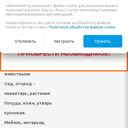
САЙТЕ ТОВАРОВ, ДОСТУПНО К
Техника для уборки
radiomarket.by использует файлы cookie для улучшения Вашего
ПРОДАЖЕ ЕЩЁ МНОГО ДРУГИХ
пользовательского опыта, сбора статистики и представления
персонализированных рекомендаций.
Техника для стирки,
НАИМЕНОВАНИЙ, КОТОРЫЕ ПОКА ЕЩЁ
Нажав «Принять», Вы даете согласие на обработку файлов
ухода за одеждой,
елом
НЕ ВНЕСЕНЫ В НАШ КАТАЛОГ!
cookie в соответствии с
Политикой обработки файлов cookie
.
обувью
ЗВОНИТЕ ПО НАШИМ ТЕЛЕФОНАМ, ИЛИ
дыха
Отклонить
Настроить
Принять
ПИШИТЕ В ЧАТ И МЫ ПОМОЖЕМ ВАМ
Техника и средства по
ни и ванны
ПРИОБРЕСТИ НЕОБХОДИМОЕ!
уходу за телом, личная
ма и дачи
гигиена, уход за
животными
я гаджетов
Сад, огород -
Я КУХОННАЯ ТЕХНИКА
инвентарь, растения
Посуда, ножи, утварь
ли
кухонная.
ы
Мебель, интерьер,