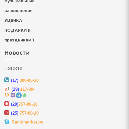
музыкальные
развлечения
ультикухни и
УЦЕНКА
роварки, соковарки
ПОДАРКИ к
праздникам:)
вощей и фруктов
Новости
риготовления сахарной
, мороженого, попкорна
Новости
(17)
300-80-10
 и газовые шашлычницы
(29)
117-80-
10
мастеры, контейнеры
(29)
757-80-10
(25)
757-80-10
Radiomarket.by
улеры