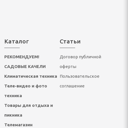
ссуары
театры, звуковые
ары
тели
Каталог
Статьи
 батарейки
РЕКОМЕНДУЕМ!
Договор публичной
САДОВЫЕ КАЧЕЛИ
оферты
Климатическая техника
Пользовательское
Теле-видео и фото
соглашение
техника
ОТДЫХА И ПИКНИКА
Товары для отдыха и
пикника
ладушки и аксессуары
Телемагазин