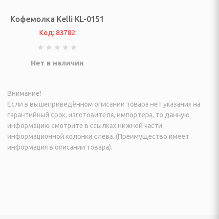
еостанции
Кофемолка Kelli KL-0151
огрейные печи и
Код: 83782
ы
Нет в наличии
ы
Внимание!
И ФОТО ТЕХНИКА
Если в вышеприведённом описании товара нет указания на
гарантийный срок, изготовителя, импортера, то данную
информацию смотрите в ссылках нижней части
информационной колонки слева. (Преимущество имеет
информация в описании товара).
ые (Эфирные, IpTV и
изионные и аксессуары
VD плееры и мониторы