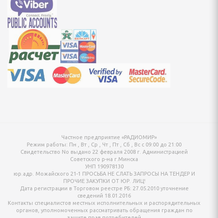
онтан
я для упаковки
ХНИКА ДЛЯ
Й ОБРАБОТКИ
айны, овощерезки
ельчители,
ы
Частное предприятие «РАДИОМИР»
Режим работы:
Пн , Вт , Ср , Чт , Пт , Сб , Вс c 09:00 до 21:00
Свидетельство No выдано 22 февраля 2008 г. Администрацией
Советского р-на г.Минска
УНП 190978130
юр.адр. Можайского 21-1 ПРОСЬБА НЕ СЛАТЬ ЗАПРОСЫ НА ТЕНДЕР И
ПРОЧИЕ ЗАКУПКИ ОТ ЮР. ЛИЦ!
Дата регистрации в Торговом реестре РБ: 27.05.2010 уточнение
сведений 18.01.2016
Контакты специалистов местных исполнительных и распорядительных
органов, уполномоченных рассматривать обращения граждан по
защите прав потребителей