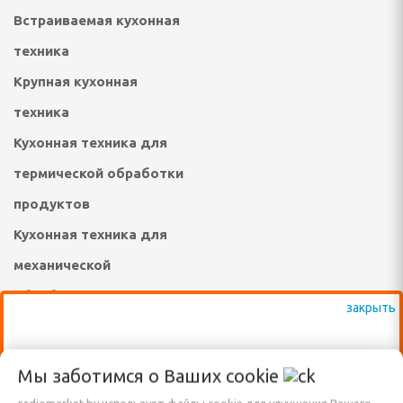
инадлежности
Встраиваемая кухонная
техника
ые комплексы и качели
Крупная кухонная
адлежности
техника
суары
Кухонная техника для
термической обработки
екю-грили
продуктов
сла-коконы
Кухонная техника для
ные зонты и аксессуары
механической
садовые, торговые,
обработки продуктов
Товары для спорта и
а и подушки для
туризма
ВАЖНО: КРОМЕ ВЫСТАВЛЕННЫХ НА
Мы заботимся о Ваших
cookie
Техника для уборки
САЙТЕ ТОВАРОВ, ДОСТУПНО К
овные снасти