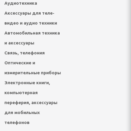
 посудомоечные машины
Аудиотехника
Аксессуары для теле-
ННАЯ ТЕХНИКА
видео и аудио техники
и морозильники
Автомобильная техника
и аксессуары
рические и
ные плиты
Связь, телефония
е машины
Оптические и
измерительные приборы
жные вентиляторы
Электронные книги,
компьютерная
ХНИКА ДЛЯ
переферия, аксессуары
 ОБРАБОТКИ
для мобильных
телефонов
фемашины, турки