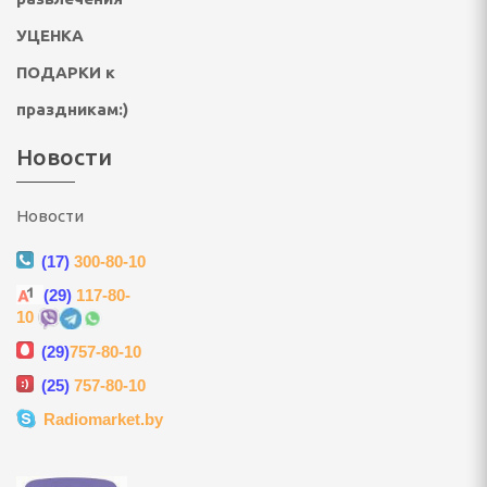
УЦЕНКА
ультикухни и
ПОДАРКИ к
роварки, соковарки
праздникам:)
Новости
вощей и фруктов
риготовления сахарной
Новости
, мороженого, попкорна
(17)
300-80-10
(29)
117-80-
 и газовые шашлычницы
10
(29)
757-80-10
мастеры, контейнеры
(25)
757-80-10
Radiomarket.by
улеры