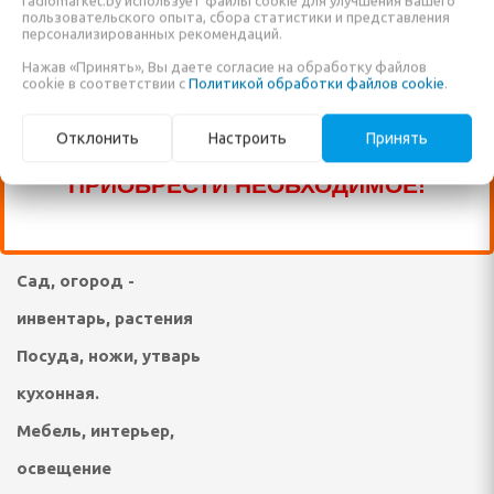
radiomarket.by использует файлы cookie для улучшения Вашего
ПРОДАЖЕ ЕЩЁ МНОГО ДРУГИХ
Техника для стирки,
пользовательского опыта, сбора статистики и представления
персонализированных рекомендаций.
НАИМЕНОВАНИЙ, КОТОРЫЕ ПОКА ЕЩЁ
ухода за одеждой,
Нажав «Принять», Вы даете согласие на обработку файлов
НЕ ВНЕСЕНЫ В НАШ КАТАЛОГ!
cookie в соответствии с
Политикой обработки файлов cookie
.
обувью
елом
ЗВОНИТЕ ПО НАШИМ ТЕЛЕФОНАМ, ИЛИ
Техника и средства по
Отклонить
Настроить
Принять
ПИШИТЕ В ЧАТ И МЫ ПОМОЖЕМ ВАМ
дыха
уходу за телом, личная
ПРИОБРЕСТИ НЕОБХОДИМОЕ!
ни и ванны
гигиена, уход за
животными
ма и дачи
Сад, огород -
я гаджетов
инвентарь, растения
Я КУХОННАЯ ТЕХНИКА
Посуда, ножи, утварь
кухонная.
ли
Мебель, интерьер,
ы
освещение