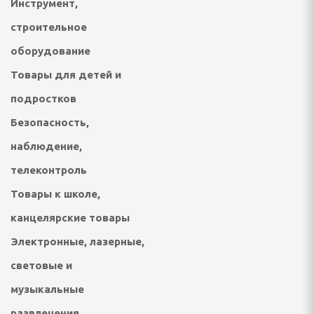
Инструмент,
строительное
отейники электрические
оборудование
Товары для детей и
е печи
подростков
настольные плиты,
Безопасность,
наблюдение,
опоты, самовары
телеконтроль
кружки, ланч - боксы
Товары к школе,
ичницы, ростеры,
канцелярские товары
Электронные, лазерные,
световые и
музыкальные
решницы, кексницы
развлечения