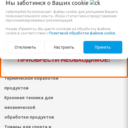
Товары для отдыха и
Мы заботимся о Ваших
cookie
 посудомоечные машины
САЙТЕ ТОВАРОВ, ДОСТУПНО К
пикника
radiomarket.by использует файлы cookie для улучшения Вашего
ННАЯ ТЕХНИКА
ПРОДАЖЕ ЕЩЁ МНОГО ДРУГИХ
пользовательского опыта, сбора статистики и представления
Телемагазин
персонализированных рекомендаций.
НАИМЕНОВАНИЙ, КОТОРЫЕ ПОКА ЕЩЁ
Нажав «Принять», Вы даете согласие на обработку файлов
Встраиваемая кухонная
и морозильники
НЕ ВНЕСЕНЫ В НАШ КАТАЛОГ!
cookie в соответствии с
Политикой обработки файлов cookie
.
техника
ЗВОНИТЕ ПО НАШИМ ТЕЛЕФОНАМ, ИЛИ
рические и
ные плиты
Отклонить
Настроить
Принять
Крупная кухонная
ПИШИТЕ В ЧАТ И МЫ ПОМОЖЕМ ВАМ
техника
ПРИОБРЕСТИ НЕОБХОДИМОЕ!
е машины
Кухонная техника для
жные вентиляторы
термической обработки
продуктов
ХНИКА ДЛЯ
Кухонная техника для
 ОБРАБОТКИ
механической
обработки продуктов
фемашины, турки
Товары для спорта и