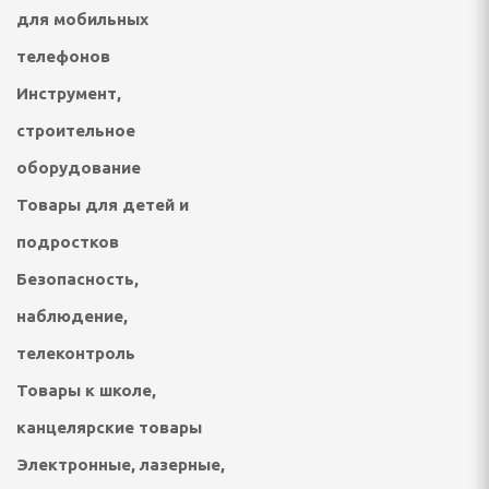
для мобильных
онтан
телефонов
я для упаковки
Инструмент,
строительное
ХНИКА ДЛЯ
Й ОБРАБОТКИ
оборудование
Товары для детей и
айны, овощерезки
подростков
Безопасность,
ельчители,
ы
наблюдение,
телеконтроль
Товары к школе,
канцелярские товары
Электронные, лазерные,