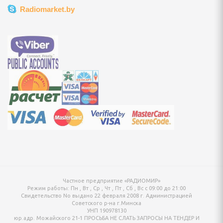
вентарь
Radiomarket.by
 стойки, щиты и сетки
бокса и единоборств
говелы и аксессуары
вые, скейтборды,
суары
 сноубординг
бы
Частное предприятие «РАДИОМИР»
ннис, бадминтон
Режим работы:
Пн , Вт , Ср , Чт , Пт , Сб , Вс c 09:00 до 21:00
Свидетельство No выдано 22 февраля 2008 г. Администрацией
Советского р-на г.Минска
длежности
УНП 190978130
юр.адр. Можайского 21-1 ПРОСЬБА НЕ СЛАТЬ ЗАПРОСЫ НА ТЕНДЕР И