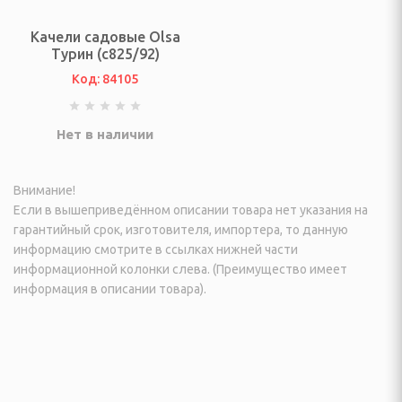
инадлежности
Качели садовые Olsa
Турин (с825/92)
ые комплексы и качели
Код: 84105
адлежности
Нет в наличии
суары
екю-грили
Внимание!
Если в вышеприведённом описании товара нет указания на
сла-коконы
гарантийный срок, изготовителя, импортера, то данную
информацию смотрите в ссылках нижней части
ные зонты и аксессуары
информационной колонки слева. (Преимущество имеет
информация в описании товара).
садовые, торговые,
а и подушки для
овные снасти