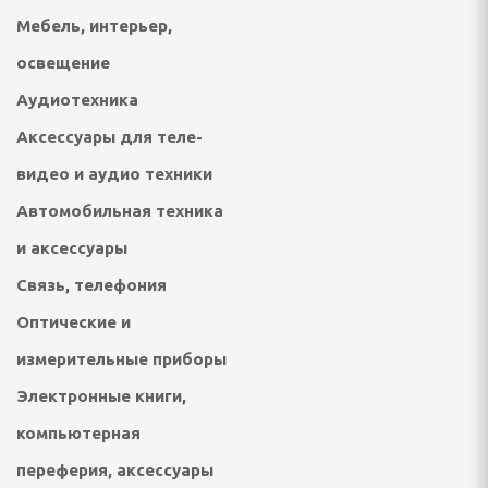
Мебель, интерьер,
ультикухни и
освещение
Аудиотехника
роварки, соковарки
Аксессуары для теле-
вощей и фруктов
видео и аудио техники
риготовления сахарной
Автомобильная техника
, мороженого, попкорна
и аксессуары
Связь, телефония
 и газовые шашлычницы
Оптические и
измерительные приборы
мастеры, контейнеры
Электронные книги,
компьютерная
переферия, аксессуары
улеры