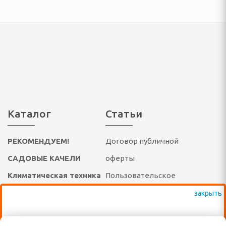
елом
дыха
ни и ванны
Каталог
Статьи
ма и дачи
я гаджетов
РЕКОМЕНДУЕМ!
Договор публичной
Я КУХОННАЯ ТЕХНИКА
САДОВЫЕ КАЧЕЛИ
оферты
Климатическая техника
Пользовательское
ли
Теле-видео и фото
соглашение
ы
техника
ВАЖНО: КРОМЕ ВЫСТАВЛЕННЫХ НА