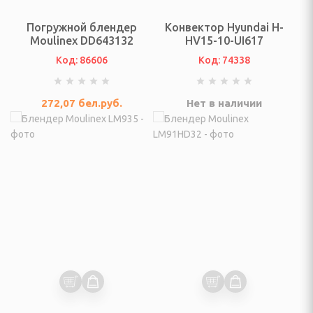
еостанции
Погружной блендер
Конвектор Hyundai H-
Moulinex DD643132
HV15-10-UI617
огрейные печи и
Код: 86606
Код: 74338
ы
272,07
бел.руб.
Нет в наличии
ы
И ФОТО ТЕХНИКА
ые (Эфирные, IpTV и
изионные и аксессуары
VD плееры и мониторы