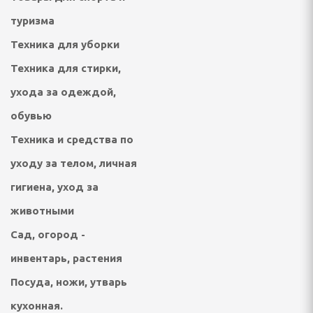
туризма
отейники электрические
Техника для уборки
Техника для стирки,
е печи
ухода за одеждой,
настольные плиты,
обувью
Техника и средства по
опоты, самовары
уходу за телом, личная
кружки, ланч - боксы
гигиена, уход за
ичницы, ростеры,
животными
Сад, огород -
инвентарь, растения
Посуда, ножи, утварь
кухонная.
решницы, кексницы