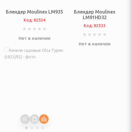
ссуары
Блендер Moulinex LM935
Блендер Moulinex
театры, звуковые
LM91HD32
ары
Код: 82534
Код: 82533
тели
Нет в наличии
Нет в наличии
 батарейки
ОТДЫХА И ПИКНИКА
ладушки и аксессуары