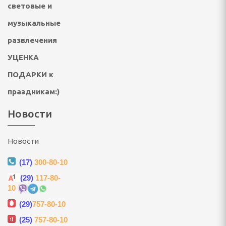
ки
световые и
, безмены
музыкальные
развлечения
УЦЕНКА
ные
ПОДАРКИ к
пищевых отходов
праздникам:)
СПОРТА И ТУРИЗМА
Новости
Новости
ические, тенты, шатры
(17)
300-80-10
(29)
117-80-
несс браслеты
10
(29)
757-80-10
лежности
(25)
757-80-10