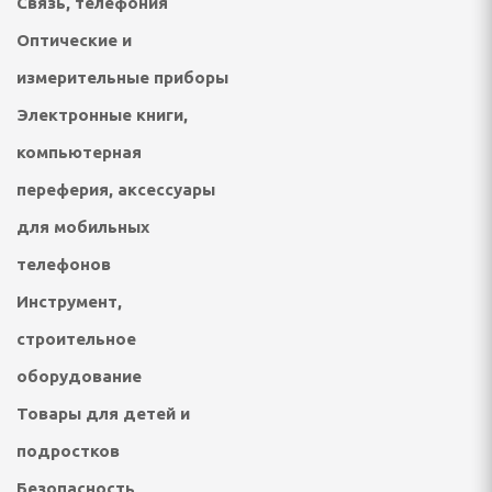
Связь, телефония
 посудомоечные машины
Оптические и
ННАЯ ТЕХНИКА
измерительные приборы
Электронные книги,
и морозильники
компьютерная
рические и
ные плиты
переферия, аксессуары
для мобильных
е машины
телефонов
жные вентиляторы
Инструмент,
строительное
ХНИКА ДЛЯ
оборудование
 ОБРАБОТКИ
Товары для детей и
подростков
фемашины, турки
Безопасность,