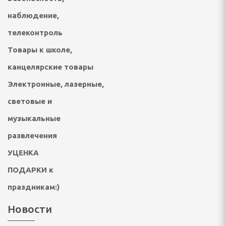
наблюдение,
отейники электрические
телеконтроль
Товары к школе,
е печи
канцелярские товары
настольные плиты,
Электронные, лазерные,
световые и
опоты, самовары
музыкальные
кружки, ланч - боксы
развлечения
ичницы, ростеры,
УЦЕНКА
ПОДАРКИ к
праздникам:)
Новости
решницы, кексницы