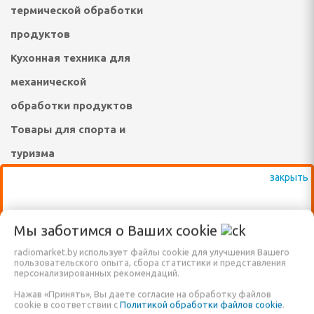
термической обработки
инадлежности
продуктов
ые комплексы и качели
Кухонная техника для
адлежности
механической
суары
обработки продуктов
Товары для спорта и
екю-грили
туризма
сла-коконы
Техника для уборки
ные зонты и аксессуары
Техника для стирки,
ВАЖНО: КРОМЕ ВЫСТАВЛЕННЫХ НА
ухода за одеждой,
Мы заботимся о Ваших
cookie
садовые, торговые,
САЙТЕ ТОВАРОВ, ДОСТУПНО К
обувью
radiomarket.by использует файлы cookie для улучшения Вашего
ПРОДАЖЕ ЕЩЁ МНОГО ДРУГИХ
пользовательского опыта, сбора статистики и представления
а и подушки для
Техника и средства по
персонализированных рекомендаций.
НАИМЕНОВАНИЙ, КОТОРЫЕ ПОКА ЕЩЁ
Нажав «Принять», Вы даете согласие на обработку файлов
уходу за телом, личная
НЕ ВНЕСЕНЫ В НАШ КАТАЛОГ!
cookie в соответствии с
Политикой обработки файлов cookie
.
овные снасти