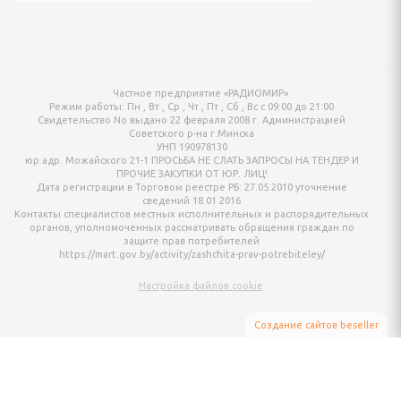
онтан
я для упаковки
Частное предприятие «РАДИОМИР»
Режим работы:
Пн , Вт , Ср , Чт , Пт , Сб , Вс c 09:00 до 21:00
ХНИКА ДЛЯ
Свидетельство No выдано 22 февраля 2008 г. Администрацией
Й ОБРАБОТКИ
Советского р-на г.Минска
УНП 190978130
юр.адр. Можайского 21-1 ПРОСЬБА НЕ СЛАТЬ ЗАПРОСЫ НА ТЕНДЕР И
ПРОЧИЕ ЗАКУПКИ ОТ ЮР. ЛИЦ!
Дата регистрации в Торговом реестре РБ: 27.05.2010 уточнение
айны, овощерезки
сведений 18.01.2016
Контакты специалистов местных исполнительных и распорядительных
органов, уполномоченных рассматривать обращения граждан по
ельчители,
защите прав потребителей
ы
https://mart.gov.by/activity/zashchita-prav-potrebiteley/
Настройка файлов cookie
Создание сайтов beseller
ЗАКАЗАТЬ ЗВОНОК
Контактный телефон