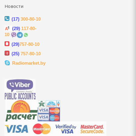
Новости
ультикухни и
(17)
300-80-10
(29)
117-80-
роварки, соковарки
10
вощей и фруктов
(29)
757-80-10
(25)
757-80-10
риготовления сахарной
, мороженого, попкорна
Radiomarket.by
 и газовые шашлычницы
мастеры, контейнеры
улеры