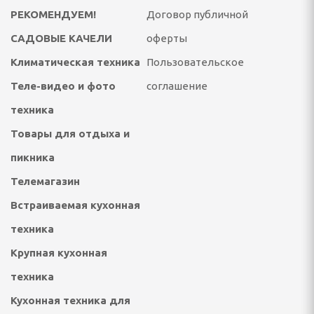
ссуары
РЕКОМЕНДУЕМ!
Договор публичной
театры, звуковые
САДОВЫЕ КАЧЕЛИ
оферты
ары
Климатическая техника
Пользовательское
тели
Теле-видео и фото
соглашение
техника
 батарейки
Товары для отдыха и
пикника
Телемагазин
Встраиваемая кухонная
техника
Крупная кухонная
ОТДЫХА И ПИКНИКА
техника
ладушки и аксессуары
Кухонная техника для