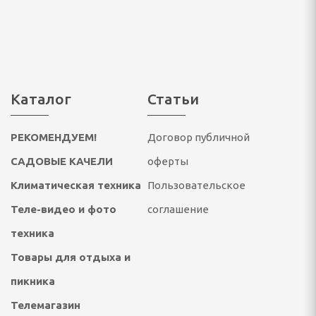
ссуары
театры, звуковые
ары
тели
Каталог
Статьи
 батарейки
РЕКОМЕНДУЕМ!
Договор публичной
САДОВЫЕ КАЧЕЛИ
оферты
Климатическая техника
Пользовательское
Теле-видео и фото
соглашение
техника
Товары для отдыха и
ОТДЫХА И ПИКНИКА
пикника
ладушки и аксессуары
Телемагазин