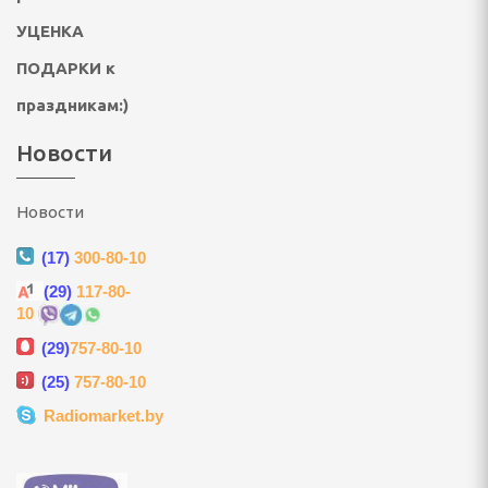
УЦЕНКА
ультикухни и
ПОДАРКИ к
праздникам:)
роварки, соковарки
Новости
вощей и фруктов
риготовления сахарной
Новости
, мороженого, попкорна
(17)
300-80-10
(29)
117-80-
 и газовые шашлычницы
10
(29)
757-80-10
мастеры, контейнеры
(25)
757-80-10
Radiomarket.by
улеры