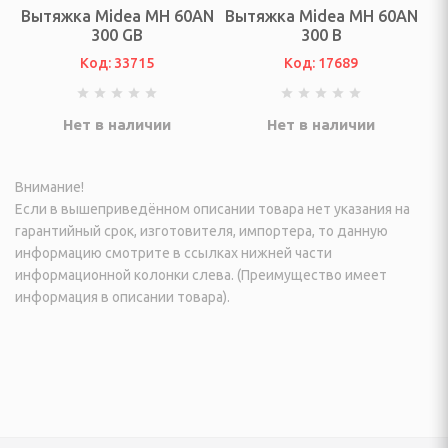
еостанции
Вытяжка Midea MH 60AN
Вытяжка Midea MH 60AN
300 GB
300 B
огрейные печи и
Код: 33715
Код: 17689
ы
Нет в наличии
Нет в наличии
ы
Внимание!
И ФОТО ТЕХНИКА
Если в вышеприведённом описании товара нет указания на
гарантийный срок, изготовителя, импортера, то данную
информацию смотрите в ссылках нижней части
информационной колонки слева. (Преимущество имеет
информация в описании товара).
ые (Эфирные, IpTV и
изионные и аксессуары
VD плееры и мониторы