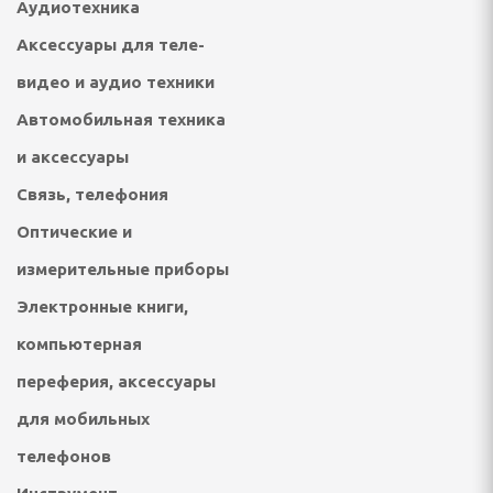
Аудиотехника
 посудомоечные машины
Аксессуары для теле-
ННАЯ ТЕХНИКА
видео и аудио техники
и морозильники
Автомобильная техника
и аксессуары
рические и
ные плиты
Связь, телефония
е машины
Оптические и
измерительные приборы
жные вентиляторы
Электронные книги,
компьютерная
ХНИКА ДЛЯ
переферия, аксессуары
 ОБРАБОТКИ
для мобильных
телефонов
фемашины, турки