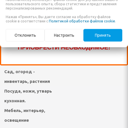
Техника для стирки,
ПРОДАЖЕ ЕЩЁ МНОГО ДРУГИХ
пользовательского опыта, сбора статистики и представления
персонализированных рекомендаций.
НАИМЕНОВАНИЙ, КОТОРЫЕ ПОКА ЕЩЁ
ухода за одеждой,
Нажав «Принять», Вы даете согласие на обработку файлов
НЕ ВНЕСЕНЫ В НАШ КАТАЛОГ!
cookie в соответствии с
Политикой обработки файлов cookie
.
обувью
елом
ЗВОНИТЕ ПО НАШИМ ТЕЛЕФОНАМ, ИЛИ
Техника и средства по
Отклонить
Настроить
Принять
ПИШИТЕ В ЧАТ И МЫ ПОМОЖЕМ ВАМ
дыха
уходу за телом, личная
ПРИОБРЕСТИ НЕОБХОДИМОЕ!
ни и ванны
гигиена, уход за
животными
ма и дачи
Сад, огород -
я гаджетов
инвентарь, растения
Я КУХОННАЯ ТЕХНИКА
Посуда, ножи, утварь
кухонная.
ли
Мебель, интерьер,
ы
освещение