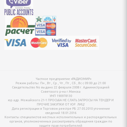
онтан
я для упаковки
ХНИКА ДЛЯ
Й ОБРАБОТКИ
айны, овощерезки
ельчители,
ы
Частное предприятие «РАДИОМИР»
Режим работы:
Пн , Вт , Ср , Чт , Пт , Сб , Вс c 09:00 до 21:00
Свидетельство No выдано 22 февраля 2008 г. Администрацией
Советского р-на г.Минска
УНП 190978130
юр.адр. Можайского 21-1 ПРОСЬБА НЕ СЛАТЬ ЗАПРОСЫ НА ТЕНДЕР И
ПРОЧИЕ ЗАКУПКИ ОТ ЮР. ЛИЦ!
Дата регистрации в Торговом реестре РБ: 27.05.2010 уточнение
сведений 18.01.2016
Контакты специалистов местных исполнительных и распорядительных
органов, уполномоченных рассматривать обращения граждан по
защите прав потребителей