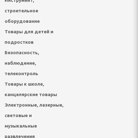
Инструмент,
строительное
отейники электрические
оборудование
Товары для детей и
е печи
подростков
настольные плиты,
Безопасность,
наблюдение,
опоты, самовары
телеконтроль
кружки, ланч - боксы
Товары к школе,
ичницы, ростеры,
канцелярские товары
Электронные, лазерные,
световые и
музыкальные
развлечения
решницы, кексницы