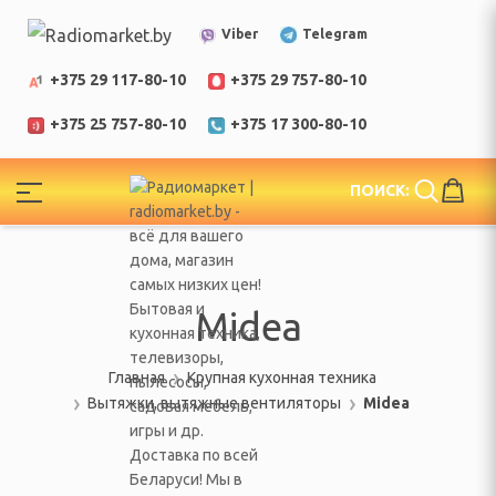
Telegram
Viber
+375 29 117-80-10
+375 29 757-80-10
+375 25 757-80-10
+375 17 300-80-10
!
ПОИСК:
ЕЛИ
еларусь
Midea
Главная
Крупная кухонная техника
Вытяжки, вытяжные вентиляторы
Midea