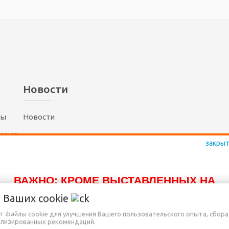
Новости
ты
Новости
шение
(17)
300-80-10
(29)
117-80-10
ВАЖНО: КРОМЕ ВЫСТАВЛЕННЫХ НА
(29)
757-80-10
САЙТЕ ТОВАРОВ, ДОСТУПНО К ПРОДАЖЕ
о Ваших
cookie
(25)
757-80-10
ЕЩЁ МНОГО ДРУГИХ НАИМЕНОВАНИЙ,
Radiomarket.by
ет файлы cookie для улучшения Вашего пользовательского опыта, сбора
ализированных рекомендаций.
КОТОРЫЕ ПОКА ЕЩЁ НЕ ВНЕСЕНЫ В НА