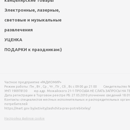
канцелярские товары
Электронные, лазерные,
световые и музыкальные
развлечения
УЦЕНКА
ПОДАРКИ к праздникам:)
Частное предприятие «РАДИОМИР»
Режим работы:
Пн , Вт , Ср , Чт , Пт , Сб , Вс c 09:00 до 21:00
Свидетельство N
УНП 190978130
юр.адр. Можайского 21-1 ПРОСЬБА НЕ СЛАТЬ ЗАПРОСЫ НА 
Дата регистрации в Торговом реестре РБ: 27.05.2010 уточнение сведений 18.01
Контакты специалистов местных исполнительных и распорядительных орган
потребителей
https://mart.gov.by/activity/zashchita-prav-potrebiteley/
Настройка файлов cookie