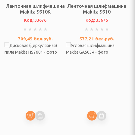
 посудомоечные машины
Ленточная шлифмашина
Ленточная шлифмашина
Makita 9910K
Makita 9910
ННАЯ ТЕХНИКА
Код: 33676
Код: 33675
и морозильники
709,45
бел.руб.
577,21
бел.руб.
рические и
ные плиты
е машины
жные вентиляторы
ХНИКА ДЛЯ
 ОБРАБОТКИ
фемашины, турки