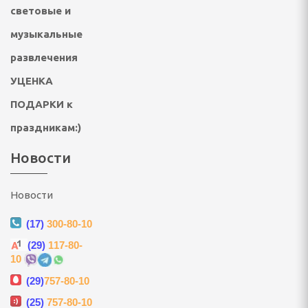
ы
световые и
 ирригаторы
музыкальные
развлечения
ук
УЦЕНКА
кияж
ПОДАРКИ к
и автопоилки для
праздникам:)
отных
Новости
онваль
ультразвуковой чистки
Новости
(17)
300-80-10
(29)
117-80-
10
оски для домашних
(29)
757-80-10
 котов и кошек
(25)
757-80-10