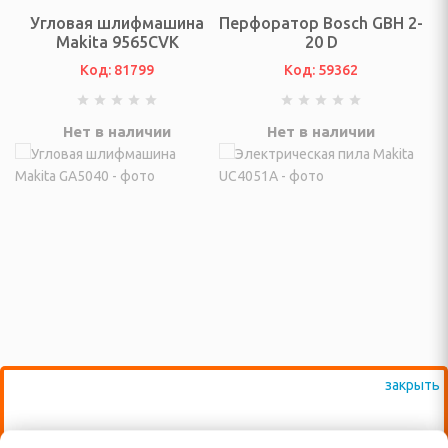
Угловая шлифмашина
Перфоратор Bosch GBH 2-
онтан
Makita 9565CVK
20 D
Код: 81799
Код: 59362
я для упаковки
Нет в наличии
Нет в наличии
ХНИКА ДЛЯ
Й ОБРАБОТКИ
айны, овощерезки
ельчители,
ы