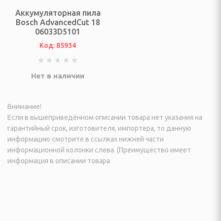
ки
Аккумуляторная пила
Bosch AdvancedCut 18
 посуда
06033D5101
Код: 85934
ные и городские, сумки
и, гири
Нет в наличии
лексы, турники
Внимание!
андеры
Если в вышеприведённом описании товара нет указания на
гарантийный срок, изготовителя, импортера, то данную
 аквааэробики
информацию смотрите в ссылках нижней части
информационной колонки слева. (Преимущество имеет
тивных игр
информация в описании товара
ретягивания