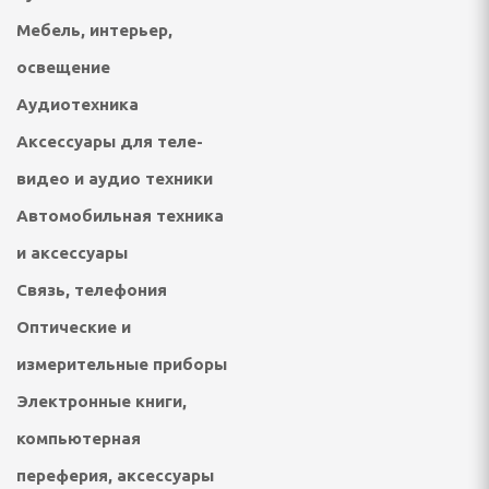
еты для одежды
Мебель, интерьер,
столеты, дыроколы для
освещение
Аудиотехника
ЕДСТВА ПО УХОДУ ЗА
Я ГИГИЕНА, УХОД ЗА
Аксессуары для теле-
видео и аудио техники
Автомобильная техника
и аксессуары
ы
Связь, телефония
ётки
Оптические и
измерительные приборы
Электронные книги,
е ванночки для ног
компьютерная
е белье, одежда для
переферия, аксессуары