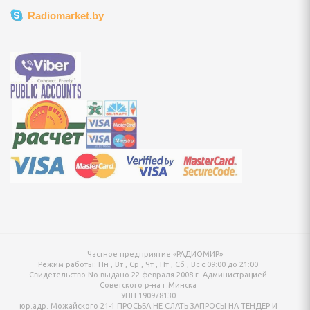
Radiomarket.by
да и обувь
ры
омашних животных
ления угрей
и на глаза
тных
Частное предприятие «РАДИОМИР»
Режим работы:
Пн , Вт , Ср , Чт , Пт , Сб , Вс c 09:00 до 21:00
- ИНВЕНТАРЬ,
Свидетельство No выдано 22 февраля 2008 г. Администрацией
Советского р-на г.Минска
УНП 190978130
юр.адр. Можайского 21-1 ПРОСЬБА НЕ СЛАТЬ ЗАПРОСЫ НА ТЕНДЕР И