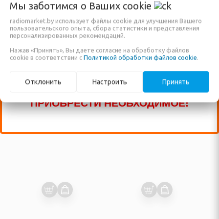
ВАЖНО: КРОМЕ ВЫСТАВЛЕННЫХ НА
ки
Мы заботимся о Ваших
cookie
Угловая шлифмашина
Электрическая пила
САЙТЕ ТОВАРОВ, ДОСТУПНО К
Makita GA5040
Makita UC4051A
radiomarket.by использует файлы cookie для улучшения Вашего
, безмены
ПРОДАЖЕ ЕЩЁ МНОГО ДРУГИХ
пользовательского опыта, сбора статистики и представления
Код: 81545
Код: 86361
персонализированных рекомендаций.
НАИМЕНОВАНИЙ, КОТОРЫЕ ПОКА ЕЩЁ
Нажав «Принять», Вы даете согласие на обработку файлов
НЕ ВНЕСЕНЫ В НАШ КАТАЛОГ!
cookie в соответствии с
Политикой обработки файлов cookie
.
Нет в наличии
Нет в наличии
ные
ЗВОНИТЕ ПО НАШИМ ТЕЛЕФОНАМ, ИЛИ
Отклонить
Настроить
Принять
пищевых отходов
ПИШИТЕ В ЧАТ И МЫ ПОМОЖЕМ ВАМ
ПРИОБРЕСТИ НЕОБХОДИМОЕ!
СПОРТА И ТУРИЗМА
ические, тенты, шатры
несс браслеты
лежности