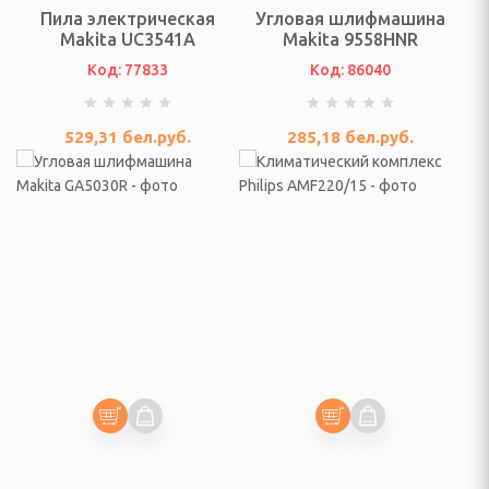
ссуары
Пила электрическая
Угловая шлифмашина
Makita UC3541A
Makita 9558HNR
театры, звуковые
ары
Код: 77833
Код: 86040
тели
529,31
бел.руб.
285,18
бел.руб.
 батарейки
ОТДЫХА И ПИКНИКА
ладушки и аксессуары