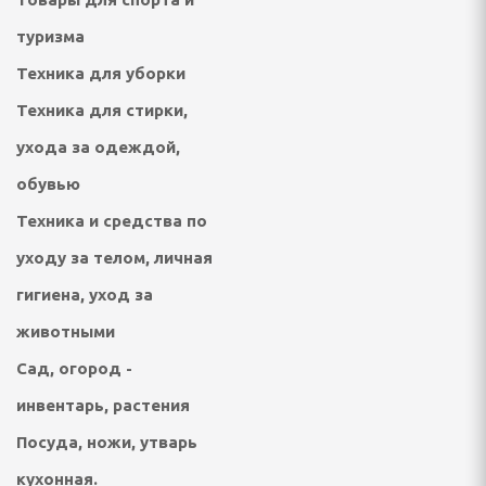
туризма
о давления
 аксессуары
Техника для уборки
СТИРКИ, УХОДА ЗА
Техника для стирки,
БУВЬЮ
ухода за одеждой,
ушильные машины и
обувью
Техника и средства по
ватели
уходу за телом, личная
ки, сушилки для белья
гигиена, уход за
животными
ы, наборы для шитья
Сад, огород -
даления катышков
 ткани)
инвентарь, растения
Посуда, ножи, утварь
буви
кухонная.