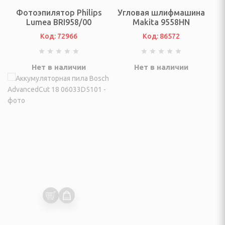
вентарь
Фотоэпилятор Philips
Угловая шлифмашина
Lumea BRI958/00
Makita 9558HN
 стойки, щиты и сетки
Код: 72966
Код: 86572
бокса и единоборств
Нет в наличии
Нет в наличии
говелы и аксессуары
вые, скейтборды,
суары
 сноубординг
бы
ннис, бадминтон
длежности