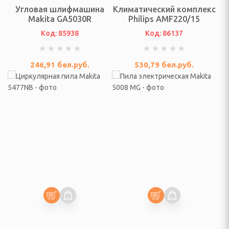
Угловая шлифмашина
Климатический комплекс
инадлежности
Makita GA5030R
Philips AMF220/15
ые комплексы и качели
Код: 85938
Код: 86137
адлежности
246,91
бел.руб.
530,79
бел.руб.
суары
екю-грили
сла-коконы
ные зонты и аксессуары
садовые, торговые,
а и подушки для
овные снасти