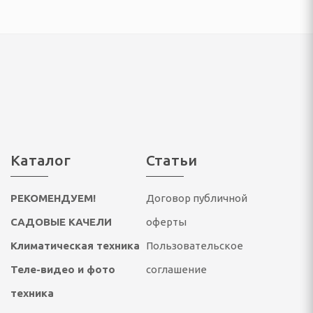
жетов
ндинавской ходьбы
ые
ровочные и
Каталог
Статьи
балки
РЕКОМЕНДУЕМ!
Договор публичной
САДОВЫЕ КАЧЕЛИ
оферты
Климатическая техника
Пользовательское
Теле-видео и фото
соглашение
 подсумки, пояса
техника