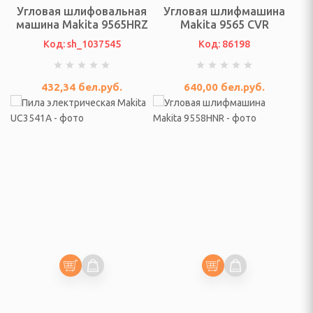
еостанции
Угловая шлифовальная
Угловая шлифмашина
машина Makita 9565HRZ
Makita 9565 CVR
огрейные печи и
Код: sh_1037545
Код: 86198
ы
432,34
бел.руб.
640,00
бел.руб.
ы
И ФОТО ТЕХНИКА
ые (Эфирные, IpTV и
изионные и аксессуары
VD плееры и мониторы