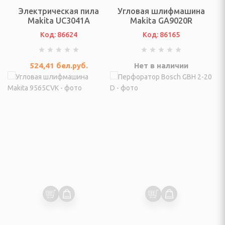
Электрическая пила
Угловая шлифмашина
ультикухни и
Makita UC3041A
Makita GA9020R
Код: 86624
Код: 86165
роварки, соковарки
524,41
бел.руб.
Нет в наличии
вощей и фруктов
риготовления сахарной
, мороженого, попкорна
 и газовые шашлычницы
мастеры, контейнеры
улеры