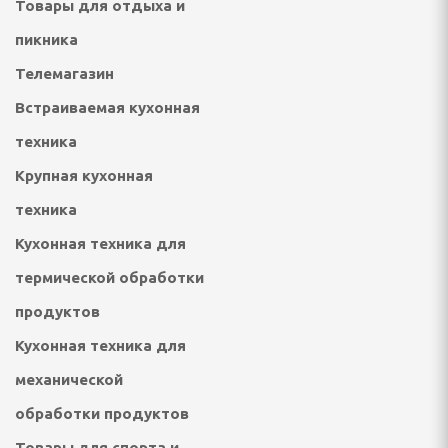
Товары для отдыха и
и аксессуары
пикника
Гироциклы)
Телемагазин
ые подушки
Встраиваемая кухонная
ивные
техника
Крупная кухонная
тические
техника
Кухонная техника для
термической обработки
продуктов
 УБОРКИ
Кухонная техника для
ктровеники и
механической
обработки продуктов
и, паровые швабры,
ели
Товары для спорта и