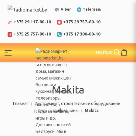
Telegram
Viber
+375 29 117-80-10
+375 29 757-80-10
+375 25 757-80-10
+375 17 300-80-10
!
ПОИСК:
ЕЛИ
еларусь
Makita
Главная
Инструмент, строительное оборудование
Пилы, шлифмашины
Makita