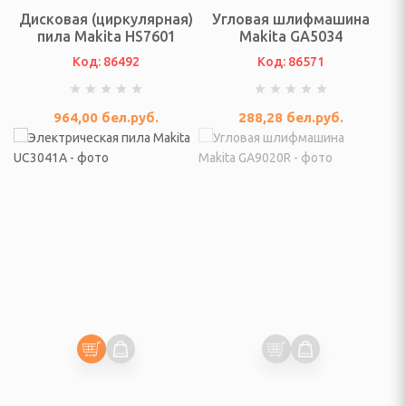
Дисковая (циркулярная)
Угловая шлифмашина
пила Makita HS7601
Makita GA5034
отейники электрические
Код: 86492
Код: 86571
е печи
964,00
бел.руб.
288,28
бел.руб.
настольные плиты,
опоты, самовары
кружки, ланч - боксы
ичницы, ростеры,
решницы, кексницы