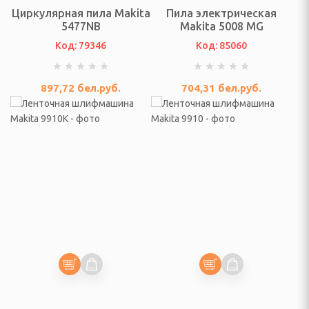
Циркулярная пила Makita
Пила электрическая
5477NB
Makita 5008 MG
Код: 79346
Код: 85060
елом
897,72
бел.руб.
704,31
бел.руб.
дыха
ни и ванны
ма и дачи
я гаджетов
Я КУХОННАЯ ТЕХНИКА
ли
ы