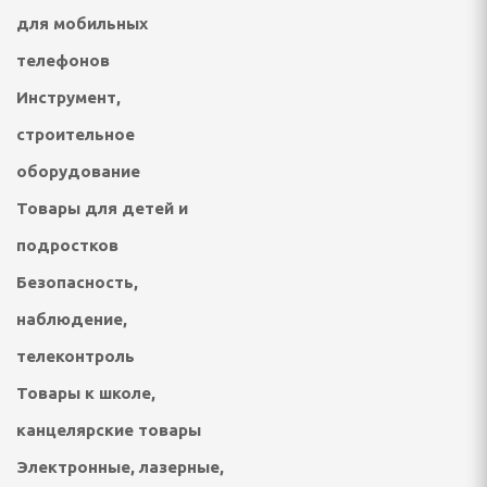
для мобильных
ивки и выпрямления
телефонов
шуары
Инструмент,
строительное
е накидки, фартуки
оборудование
Товары для детей и
трижки волос,
подростков
Безопасность,
стрижки животных
наблюдение,
ения для животных
телеконтроль
 педикюрные наборы
Товары к школе,
канцелярские товары
Электронные, лазерные,