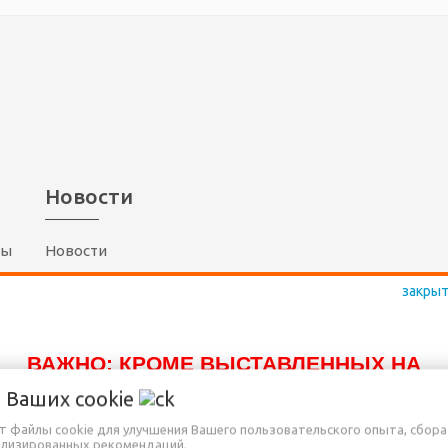
Новости
ты
Новости
шение
(17)
300-80-10
(29)
117-80-10
ВАЖНО: КРОМЕ ВЫСТАВЛЕННЫХ НА
(29)
757-80-10
САЙТЕ ТОВАРОВ, ДОСТУПНО К ПРОДАЖЕ
о Ваших
cookie
(25)
757-80-10
ЕЩЁ МНОГО ДРУГИХ НАИМЕНОВАНИЙ,
ет файлы cookie для улучшения Вашего пользовательского опыта, сбора
Radiomarket.by
ализированных рекомендаций.