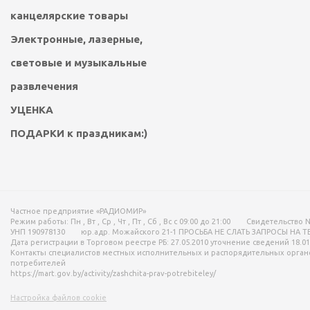
канцелярские товары
Электронные, лазерные,
световые и музыкальные
развлечения
УЦЕНКА
ПОДАРКИ к праздникам:)
Частное предприятие «РАДИОМИР»
Режим работы:
Пн , Вт , Ср , Чт , Пт , Сб , Вс c 09:00 до 21:00
Свидетельство N
УНП 190978130
юр.адр. Можайского 21-1 ПРОСЬБА НЕ СЛАТЬ ЗАПРОСЫ НА 
Дата регистрации в Торговом реестре РБ: 27.05.2010 уточнение сведений 18.01
Контакты специалистов местных исполнительных и распорядительных орган
потребителей
https://mart.gov.by/activity/zashchita-prav-potrebiteley/
Настройка файлов cookie