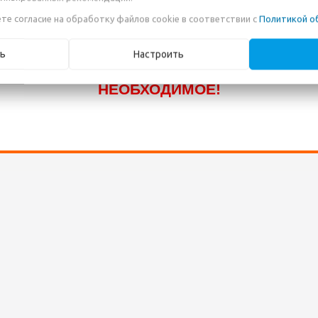
КОТОРЫЕ ПОКА ЕЩЁ НЕ ВНЕСЕНЫ В НА
те согласие на обработку файлов cookie в соответствии с
Политикой о
КАТАЛОГ! ЗВОНИТЕ ПО НАШИМ
ТЕЛЕФОНАМ, ИЛИ ПИШИТЕ В ЧАТ И МЫ
ь
Настроить
ПОМОЖЕМ ВАМ ПРИОБРЕСТИ
НЕОБХОДИМОЕ!