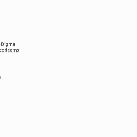
 Digma
peedcams
и